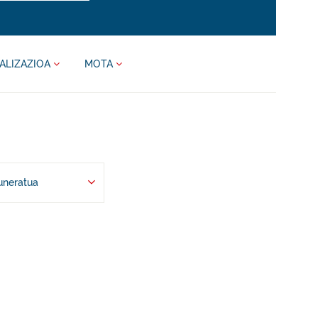
ALIZAZIOA
MOTA
uneratua