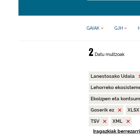
GAIAK
GJH
2
Datu multzoak
Lanestosako Udala
Lehorreko ekosisteme
Ekoizpen eta kontsu
Goserik ez
XLS
TSV
XML
Iragazkiak berrezarri