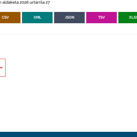
 aldaketa 2026 urtarrila 27
CSV
XML
JSON
TSV
XLS