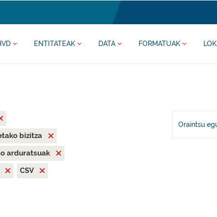
HVD
ENTITATEAK
DATA
FORMATUAK
LOK
Oraintsu eg
tako bizitza
mo arduratsuak
X
CSV