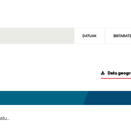
DATUAK
BISTARAT
Datu geogr