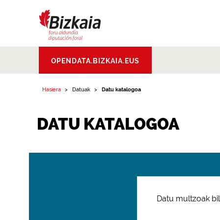
Bizkaiko Foru
OPENDATA.BIZKAIA.EUS
Aldundia
.
Diputacion
Foral de Bizkaia
Hasiera
Datuak
Datu katalogoa
DATU KATALOGOA