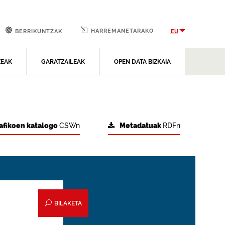
HARREMANETARAKO
EU
BERRIKUNTZAK
ZEAK
GARATZAILEAK
OPEN DATA BIZKAIA
afikoen katalogo
CSWn
Metadatuak
RDFn
BILAKETA