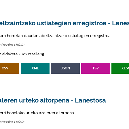
ltzaintzako ustiategien erregistroa - Lane
erri horretan dauden abeltzaintzako ustiategien erregistroa.
stosako Udala
 aldaketa 2026 otsaila 15
CSV
XML
JSON
TSV
XLS
leren urteko aitorpena - Lanestosa
erri honetako urteko azaleren aitorpena.
stosako Udala