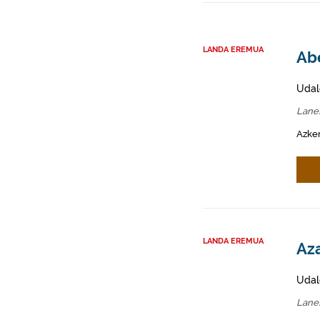
LANDA EREMUA
Abe
Udal
Lane
Azken
LANDA EREMUA
Aza
Udal
Lane