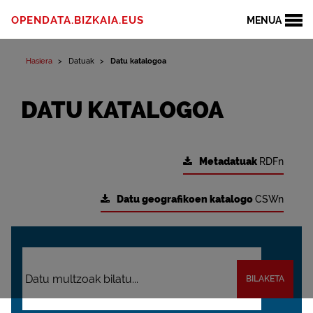
OPENDATA.BIZKAIA.EUS
MENUA
Hasiera
Datuak
Datu katalogoa
DATU KATALOGOA
Metadatuak
RDFn
Datu geografikoen katalogo
CSWn
BILAKETA