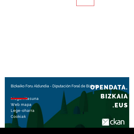
OPENDATA.
Bizkaiko Foru Aldundia
-
Diputación Foral de Bizkaia
BIZKAIA
Irisgarritasuna
.EUS
Web mapa
Lege-oharra
Cookiak
rekin kudeatua