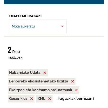
EMAITZAK IRAGAZI
Mota aukeratu
2
Datu
multzoak
Nabarnizko Udala
Lehorreko ekosistemetako bizitza
Ekoizpen eta kontsumo arduratsuak
Goserik ez
XML
Iragazkiak berrezarri