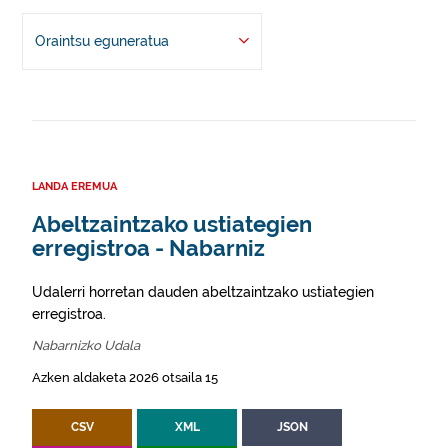
Oraintsu eguneratua
LANDA EREMUA
Abeltzaintzako ustiategien
erregistroa - Nabarniz
Udalerri horretan dauden abeltzaintzako ustiategien
erregistroa.
Nabarnizko Udala
Azken aldaketa 2026 otsaila 15
CSV
XML
JSON