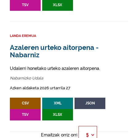
TSV
XLSX
LANDA EREMUA
Azaleren urteko aitorpena -
Nabarniz
Udalerri honetako urteko azaleren aitorpena.
Nabarnizko Udala
Azken aldaketa 2026 urtarrila 27
CSV
XML
JSON
TSV
XLSX
Emaitzak orriz orri