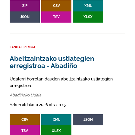
ZIP
CSV
XML
JSON
TSV
XLSX
LANDA EREMUA
Abeltzaintzako ustiategien
erregistroa - Abadiño
Udalerri horretan dauden abeltzaintzako ustiategien
erregistroa.
Abadiñoko Udala
Azken aldaketa 2026 otsaila 15
CSV
XML
JSON
TSV
XLSX