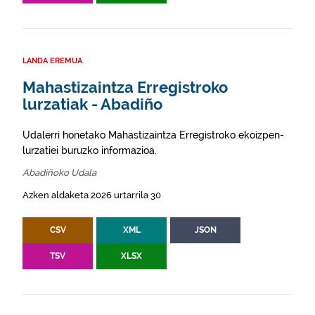
LANDA EREMUA
Mahastizaintza Erregistroko
lurzatiak - Abadiño
Udalerri honetako Mahastizaintza Erregistroko ekoizpen-
lurzatiei buruzko informazioa.
Abadiñoko Udala
Azken aldaketa 2026 urtarrila 30
CSV
XML
JSON
TSV
XLSX