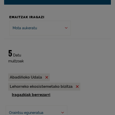
EMAITZAK IRAGAZI
Mota aukeratu
5
Datu
multzoak
Abadiñoko Udala
Lehorreko ekosistemetako bizitza
Iragazkiak berrezarri
Oraintsu eguneratua