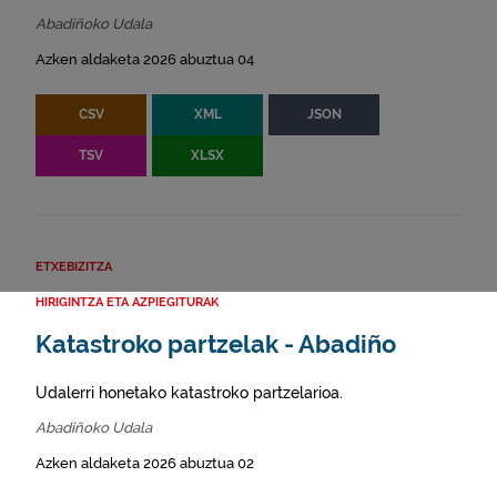
Abadiñoko Udala
Azken aldaketa 2026 abuztua 04
CSV
XML
JSON
TSV
XLSX
ETXEBIZITZA
HIRIGINTZA ETA AZPIEGITURAK
Katastroko partzelak - Abadiño
Udalerri honetako katastroko partzelarioa.
Abadiñoko Udala
Azken aldaketa 2026 abuztua 02