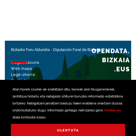
OPENDATA.
Bizkaiko Foru Aldundia
-
Diputación Foral de Bizkaia
BIZKAIA
Irisgarritasuna
.EUS
Web mapa
Lege-oharra
Cookiak
Atari honek
cookie
-ak erabiltzen ditu, bereak zein hirugarrenenak,
rekin kudeatua
zerbitzua hobetu eta nabigazio ohiturei buruzko informazio estatistikoa
lortzeko. Nabigatzen jarraitzen baduzu haien erabilera onartzen duzula
ondorioztatuko dugu. Informazio gehiago nahi izanez gero
Cookie-en
atala kontsulta ezazu.
ULERTUTA