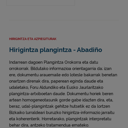
HIRIGINTZA ETA AZPIEGITURAK
Hirigintza plangintza - Abadiño
Indarrean dagoen Plangintza Orokorra eta datu
orrokorrak. Bildutako informazioa orientagarria da; izan
ere, dokumentu arauemaile edo lotesle bakarrak benetan
onartzen direnak dira, paperean eginda daude eta
udaletako, Foru Aldundiko eta Eusko Jaurlaritzako
plangintza-artxiboetan daude. Dokumentu horiek beren
artean homogeneotasunik gorde gabe idazten dira, eta,
beraz, udal-plangintzak gehitze hutsetik ez da lortzen
Bizkaiko lurraldeari buruzko hirigintza-informazio jarraitu
eta koherenterik. Horretarako, plangintzak interpretatu
behar dira, antzeko tratamendua emateko.