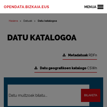
OPENDATA.BIZKAIA.EUS
MENUA
Hasiera
Datuak
Datu katalogoa
DATU KATALOGOA
Metadatuak
RDFn
Datu geografikoen katalogo
CSWn
BILAKETA