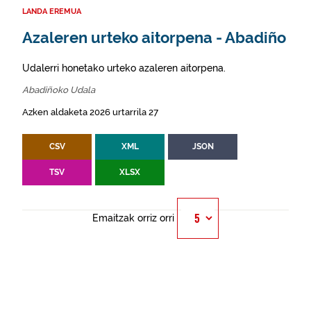
LANDA EREMUA
Azaleren urteko aitorpena - Abadiño
Udalerri honetako urteko azaleren aitorpena.
Abadiñoko Udala
Azken aldaketa 2026 urtarrila 27
CSV
XML
JSON
TSV
XLSX
Emaitzak orriz orri