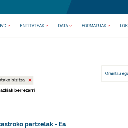
HVD
ENTITATEAK
DATA
FORMATUAK
LOK
Oraintsu eg
tako bizitza
gazkiak berrezarri
astroko partzelak - Ea