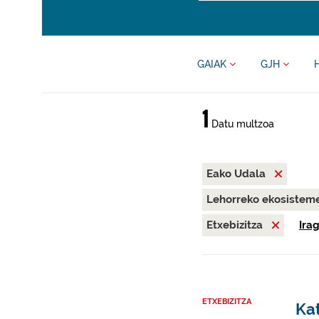
GAIAK
GJH
1
Datu multzoa
Eako Udala
Lehorreko ekosisteme
Etxebizitza
Ira
ETXEBIZITZA
Kat