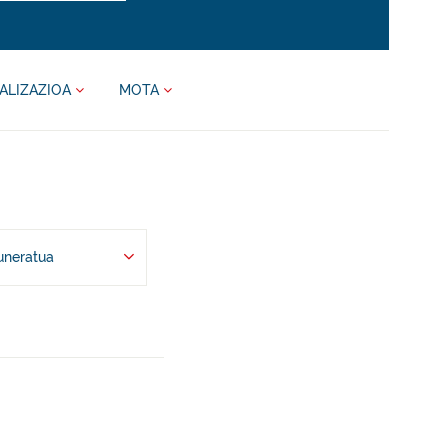
ALIZAZIOA
MOTA
uneratua