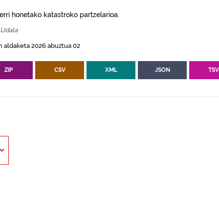
erri honetako katastroko partzelarioa.
 Udala
n aldaketa 2026 abuztua 02
ZIP
CSV
XML
JSON
TS