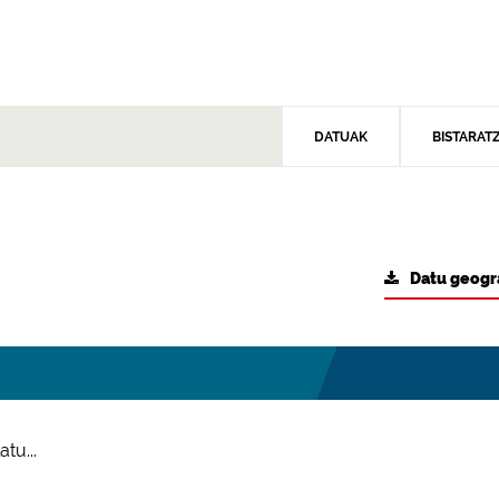
DATUAK
BISTARAT
Datu geogr