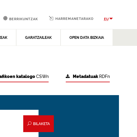
HARREMANETARAKO
EU
BERRIKUNTZAK
ZEAK
GARATZAILEAK
OPEN DATA BIZKAIA
afikoen katalogo
CSWn
Metadatuak
RDFn
BILAKETA