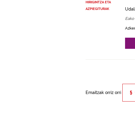
HIRIGINTZA ETA
Udal
AZPIEGITURAK
Eako
Azke
Emaitzak orriz orri