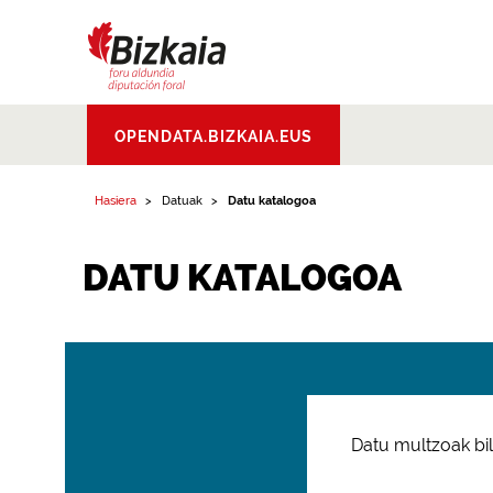
Bizkaiko Foru
OPENDATA.BIZKAIA.EUS
Aldundia
.
Diputacion
Foral de Bizkaia
Hasiera
Datuak
Datu katalogoa
DATU KATALOGOA