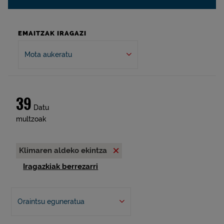
EMAITZAK IRAGAZI
Mota aukeratu
39
Datu
multzoak
Klimaren aldeko ekintza
Iragazkiak berrezarri
Oraintsu eguneratua