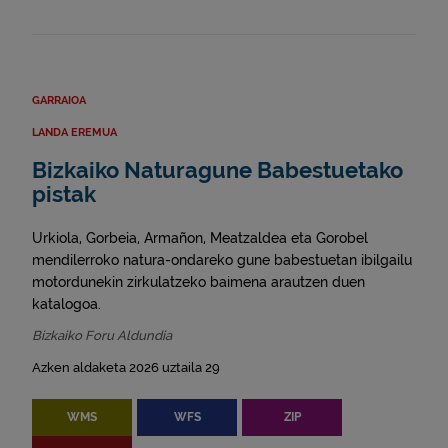
GARRAIOA
LANDA EREMUA
Bizkaiko Naturagune Babestuetako
pistak
Urkiola, Gorbeia, Armañon, Meatzaldea eta Gorobel
mendilerroko natura-ondareko gune babestuetan ibilgailu
motordunekin zirkulatzeko baimena arautzen duen
katalogoa.
Bizkaiko Foru Aldundia
Azken aldaketa 2026 uztaila 29
WMS
WFS
ZIP