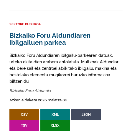
SEKTORE PUBLIKOA
Bizkaiko Foru Aldundiaren
ibilgailuen parkea
Bizkaiko Foru Aldundiaren ibilgailu-parkearen datuak,
urteko ekitaldien arabera antolatuta. Multzoak Aldundiari
eta bere sail eta zentroei atxikitako ibilgailu, makina eta
bestelako elementu mugikorrei buruzko informazioa
biltzen du.
Bizkaiko Foru Aldundia
Azken aldaketa 2026 maiatza 06
CSV
XML
JSON
TSV
XLSX