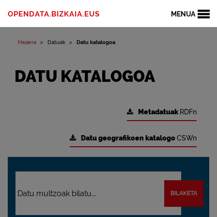
OPENDATA.BIZKAIA.EUS
MENUA
Hasiera
Datuak
Datu katalogoa
DATU KATALOGOA
Metadatuak
RDFn
Datu geografikoen katalogo
CSWn
BILAKETA