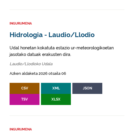
INGURUMENA
Hidrologia - Laudio/Llodio
Udal honetan kokatuta estazio ur-meteorologikoetan
jasotako datuak erakusten dira.
Laudio/Llodioko Udala
Azken aldaketa 2026 otsaila 06
CSV
XML
JSON
TSV
XLSX
INGURUMENA