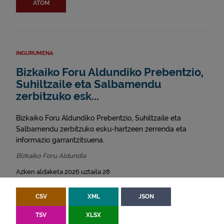
ATOM
INGURUMENA
Bizkaiko Foru Aldundiko Prebentzio,
Suhiltzaile eta Salbamendu
zerbitzuko esk...
Bizkaiko Foru Aldundiko Prebentzio, Suhiltzaile eta
Salbamendu zerbitzuko esku-hartzeen zerrenda eta
informazio garrantzitsuena.
Bizkaiko Foru Aldundia
Azken aldaketa 2026 uztaila 28
CSV
XML
JSON
TSV
XLSX