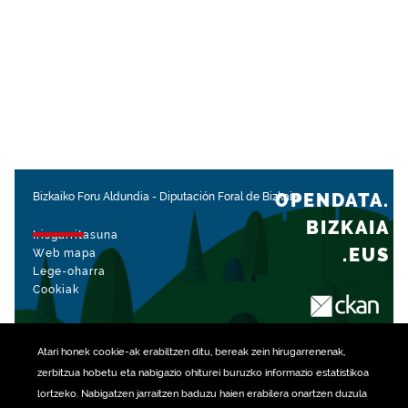
OPENDATA.
Bizkaiko Foru Aldundia
-
Diputación Foral de Bizkaia
BIZKAIA
Irisgarritasuna
.EUS
Web mapa
Lege-oharra
Cookiak
rekin kudeatua
Atari honek
cookie
-ak erabiltzen ditu, bereak zein hirugarrenenak,
zerbitzua hobetu eta nabigazio ohiturei buruzko informazio estatistikoa
lortzeko. Nabigatzen jarraitzen baduzu haien erabilera onartzen duzula