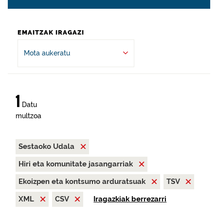
EMAITZAK IRAGAZI
Mota aukeratu
1
Datu
multzoa
Sestaoko Udala
Hiri eta komunitate jasangarriak
Ekoizpen eta kontsumo arduratsuak
TSV
XML
CSV
Iragazkiak berrezarri