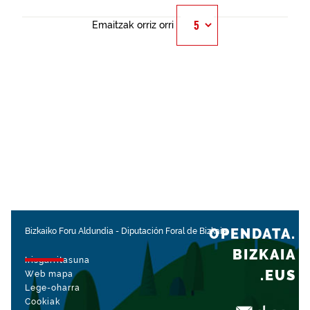
Emaitzak orriz orri
OPENDATA.
Bizkaiko Foru Aldundia
-
Diputación Foral de Bizkaia
BIZKAIA
Irisgarritasuna
.EUS
Web mapa
Lege-oharra
Cookiak