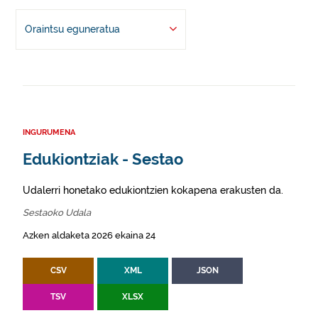
Oraintsu eguneratua
INGURUMENA
Edukiontziak - Sestao
Udalerri honetako edukiontzien kokapena erakusten da.
Sestaoko Udala
Azken aldaketa 2026 ekaina 24
CSV
XML
JSON
TSV
XLSX