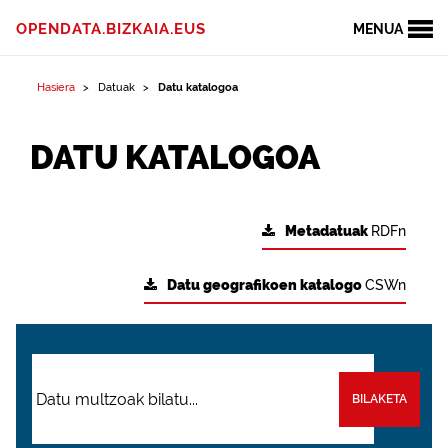
OPENDATA.BIZKAIA.EUS
MENUA
Hasiera
Datuak
Datu katalogoa
DATU KATALOGOA
Metadatuak
RDFn
Datu geografikoen katalogo
CSWn
BILAKETA