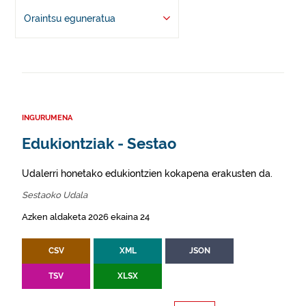
Oraintsu eguneratua
INGURUMENA
Edukiontziak - Sestao
Udalerri honetako edukiontzien kokapena erakusten da.
Sestaoko Udala
Azken aldaketa 2026 ekaina 24
CSV
XML
JSON
TSV
XLSX