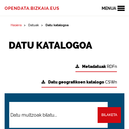
OPENDATA.BIZKAIA.EUS
MENUA
Hasiera
Datuak
Datu katalogoa
DATU KATALOGOA
Metadatuak
RDFn
Datu geografikoen katalogo
CSWn
BILAKETA