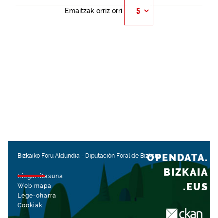
Emaitzak orriz orri
OPENDATA.
Bizkaiko Foru Aldundia
-
Diputación Foral de Bizkaia
BIZKAIA
Irisgarritasuna
.EUS
Web mapa
Lege-oharra
Cookiak