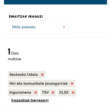
EMAITZAK IRAGAZI
Mota aukeratu
1
Datu
multzoa
Sestaoko Udala
Hiri eta komunitate jasangarriak
Ingurumena
TSV
XLSX
Iragazkiak berrezarri