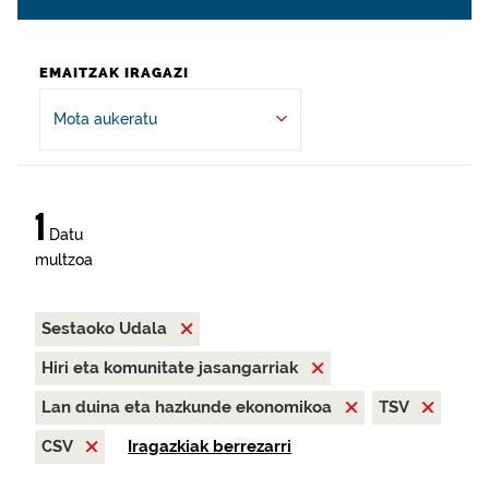
EMAITZAK IRAGAZI
Mota aukeratu
1
Datu
multzoa
Sestaoko Udala
Hiri eta komunitate jasangarriak
Lan duina eta hazkunde ekonomikoa
TSV
CSV
Iragazkiak berrezarri