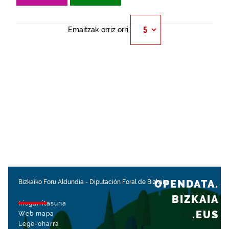
Emaitzak orriz orri
OPENDATA.
Bizkaiko Foru Aldundia
-
Diputación Foral de Bizkaia
BIZKAIA
Irisgarritasuna
.EUS
Web mapa
Lege-oharra