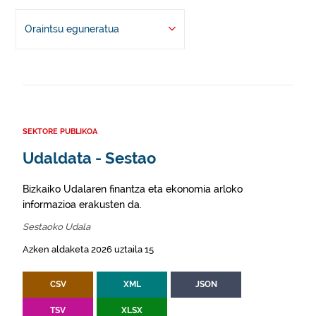
Oraintsu eguneratua
SEKTORE PUBLIKOA
Udaldata - Sestao
Bizkaiko Udalaren finantza eta ekonomia arloko
informazioa erakusten da.
Sestaoko Udala
Azken aldaketa 2026 uztaila 15
CSV
XML
JSON
TSV
XLSX