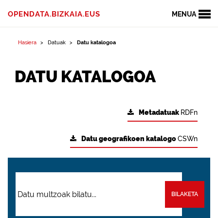
OPENDATA.BIZKAIA.EUS
MENUA
Hasiera
Datuak
Datu katalogoa
DATU KATALOGOA
Metadatuak
RDFn
Datu geografikoen katalogo
CSWn
BILAKETA