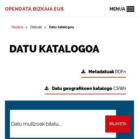
OPENDATA.BIZKAIA.EUS
MENUA
Hasiera
Datuak
Datu katalogoa
DATU KATALOGOA
Metadatuak
RDFn
Datu geografikoen katalogo
CSWn
BILAKETA