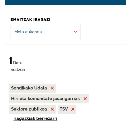
EMAITZAK IRAGAZI
Mota aukeratu
1
Datu
multzoa
Sondikako Udala
Hiri eta komunitate jasangarriak
Sektore publikoa
TSV
Iragazkiak berrezarri