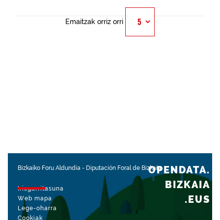
Emaitzak orriz orri
OPENDATA.
Bizkaiko Foru Aldundia
-
Diputación Foral de Bizkaia
BIZKAIA
Irisgarritasuna
.EUS
Web mapa
Lege-oharra
Cookiak