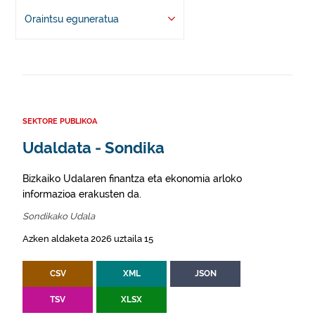
Oraintsu eguneratua
SEKTORE PUBLIKOA
Udaldata - Sondika
Bizkaiko Udalaren finantza eta ekonomia arloko
informazioa erakusten da.
Sondikako Udala
Azken aldaketa 2026 uztaila 15
CSV
XML
JSON
TSV
XLSX