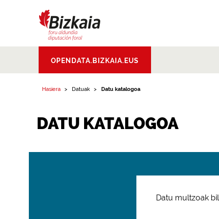
Bizkaiko Foru
OPENDATA.BIZKAIA.EUS
Aldundia
.
Diputacion
Foral de Bizkaia
Hasiera
Datuak
Datu katalogoa
DATU KATALOGOA