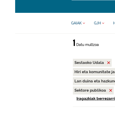
GAIAK
GJH
1
Datu multzoa
Sestaoko Udala
Hiri eta komunitate j
Lan duina eta hazku
Sektore publikoa
Iragazkiak berrezarri