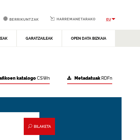
HARREMANETARAKO
EU
BERRIKUNTZAK
ZEAK
GARATZAILEAK
OPEN DATA BIZKAIA
afikoen katalogo
CSWn
Metadatuak
RDFn
BILAKETA