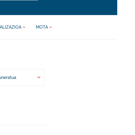
ALIZAZIOA
MOTA
uneratua