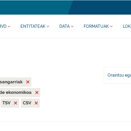
HVD
ENTITATEAK
DATA
FORMATUAK
LOK
Oraintsu eg
asangarriak
nde ekonomikoa
TSV
CSV