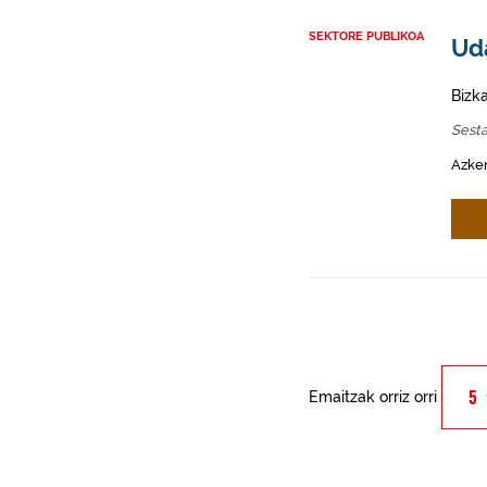
SEKTORE PUBLIKOA
Ud
Bizk
Sest
Azken
Emaitzak orriz orri