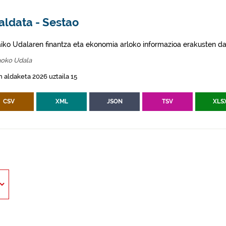
aldata - Sestao
aiko Udalaren finantza eta ekonomia arloko informazioa erakusten da
aoko Udala
 aldaketa 2026 uztaila 15
CSV
XML
JSON
TSV
XLS