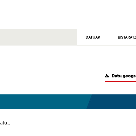
DATUAK
BISTARAT
Datu geogr