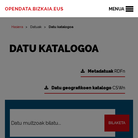
OPENDATA.BIZKAIA.EUS
MENUA
Hasiera
Datuak
Datu katalogoa
DATU KATALOGOA
Metadatuak
RDFn
Datu geografikoen katalogo
CSWn
BILAKETA