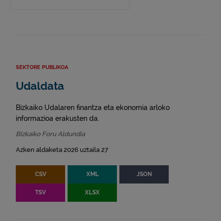
SEKTORE PUBLIKOA
Udaldata
Bizkaiko Udalaren finantza eta ekonomia arloko
informazioa erakusten da.
Bizkaiko Foru Aldundia
Azken aldaketa 2026 uztaila 27
CSV
XML
JSON
TSV
XLSX