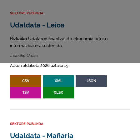
SEKTORE PUBLIKOA
Udaldata - Leioa
Bizkaiko Udalaren finantza eta ekonomia arloko
informazioa erakusten da.
Leioako Udala
Azken aldaketa 2026 uztaila 15
CSV
XML
JSON
TSV
XLSX
SEKTORE PUBLIKOA
Udaldata - Mañaria