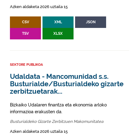
Azken aldaketa 2026 uztaila 15
CSV
XML
JSON
TSV
XLSX
SEKTORE PUBLIKOA
Udaldata - Mancomunidad s.s.
Busturialde/Busturialdeko gizarte
zerbitzuetarak...
Bizkaiko Udalaren finantza eta ekonomia arloko
informazioa erakusten da.
Busturialdeko Gizarte Zerbitzuen Makomunitatea
Azken aldaketa 2026 uztaila 15