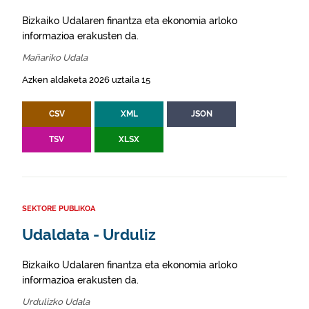
Bizkaiko Udalaren finantza eta ekonomia arloko
informazioa erakusten da.
Mañariko Udala
Azken aldaketa 2026 uztaila 15
CSV
XML
JSON
TSV
XLSX
SEKTORE PUBLIKOA
Udaldata - Urduliz
Bizkaiko Udalaren finantza eta ekonomia arloko
informazioa erakusten da.
Urdulizko Udala