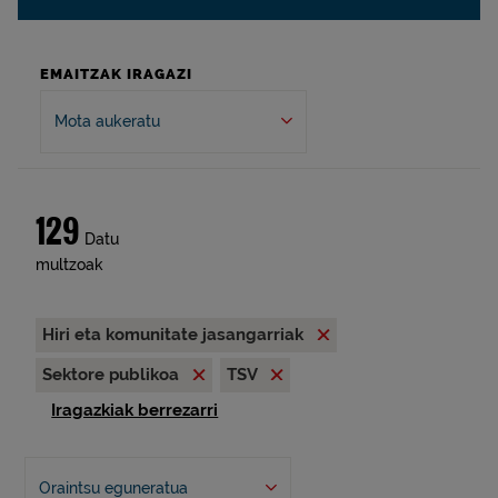
EMAITZAK IRAGAZI
Mota aukeratu
129
Datu
multzoak
Hiri eta komunitate jasangarriak
Sektore publikoa
TSV
Iragazkiak berrezarri
Oraintsu eguneratua