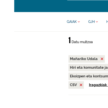
GAIAK
GJH
1
Datu multzoa
Mañariko Udala
Hiri eta komunitate j
Ekoizpen eta kontsu
CSV
Iragazkiak 