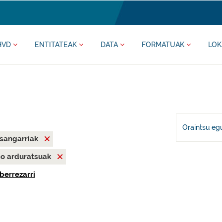
HVD
ENTITATEAK
DATA
FORMATUAK
LOK
Oraintsu eg
asangarriak
mo arduratsuak
berrezarri