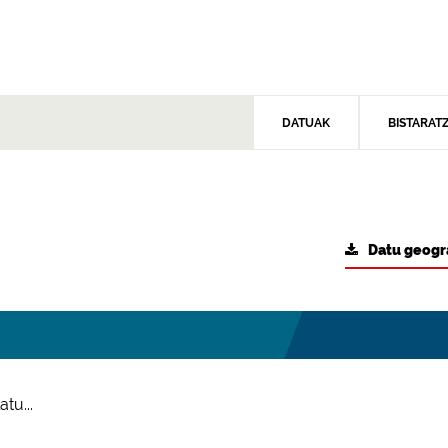
DATUAK
BISTARAT
Datu geogr