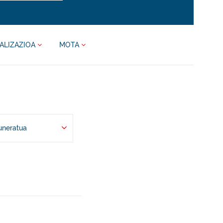
ALIZAZIOA
MOTA
uneratua