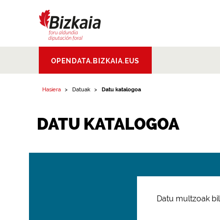
Bizkaiko Foru
OPENDATA.BIZKAIA.EUS
Aldundia
.
Diputacion
Foral de Bizkaia
Hasiera
Datuak
Datu katalogoa
DATU KATALOGOA