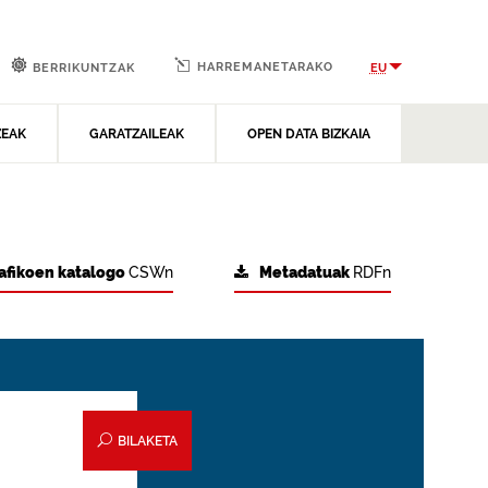
HARREMANETARAKO
EU
BERRIKUNTZAK
ZEAK
GARATZAILEAK
OPEN DATA BIZKAIA
afikoen katalogo
CSWn
Metadatuak
RDFn
BILAKETA