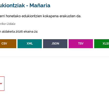
ukiontziak - Mañaria
erri honetako edukiontzien kokapena erakusten da.
riko Udala
 aldaketa 2026 ekaina 24
CSV
XML
JSON
TSV
XLS