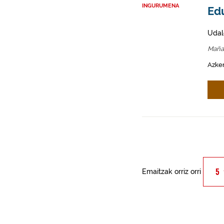
INGURUMENA
Ed
Udal
Maña
Azken
Emaitzak orriz orri