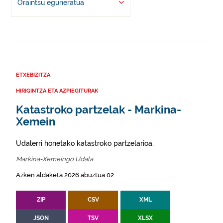
Oraintsu eguneratua
ETXEBIZITZA
HIRIGINTZA ETA AZPIEGITURAK
Katastroko partzelak - Markina-
Xemein
Udalerri honetako katastroko partzelarioa.
Markina-Xemeingo Udala
Azken aldaketa 2026 abuztua 02
ZIP
CSV
XML
JSON
TSV
XLSX