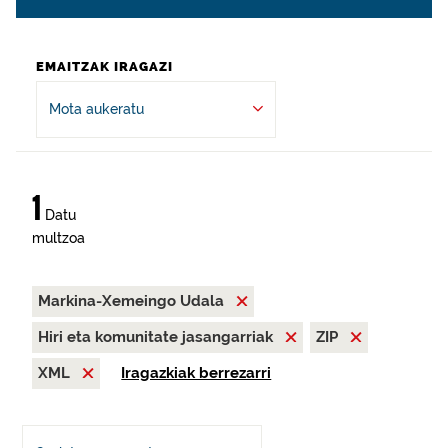
EMAITZAK IRAGAZI
Mota aukeratu
1
Datu
multzoa
Markina-Xemeingo Udala
Hiri eta komunitate jasangarriak
ZIP
XML
Iragazkiak berrezarri