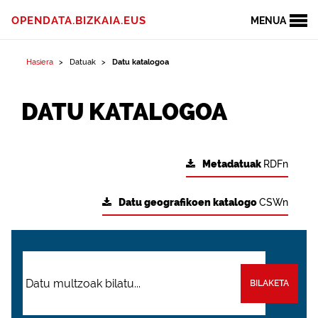
OPENDATA.BIZKAIA.EUS
MENUA
Hasiera
Datuak
Datu katalogoa
DATU KATALOGOA
Metadatuak
RDFn
Datu geografikoen katalogo
CSWn
BILAKETA