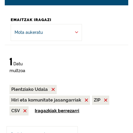
EMAITZAK IRAGAZI
Mota aukeratu
1
Datu
multzoa
Plentziako Udala
Hiri eta komunitate jasangarriak
ZIP
CSV
Iragazkiak berrezarri