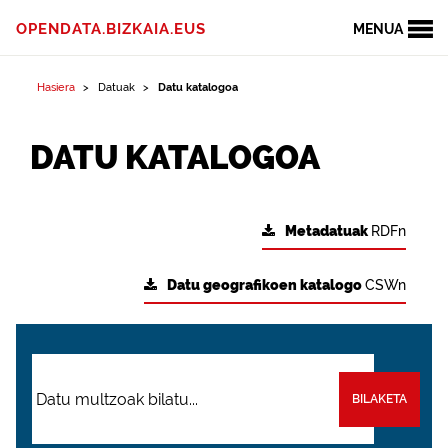
OPENDATA.BIZKAIA.EUS
MENUA
Hasiera
Datuak
Datu katalogoa
DATU KATALOGOA
Metadatuak
RDFn
Datu geografikoen katalogo
CSWn
BILAKETA