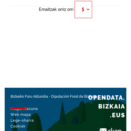
Emaitzak orriz orri
OPENDATA.
Bizkaiko Foru Aldundia
-
Diputación Foral de Bizkaia
BIZKAIA
Irisgarritasuna
.EUS
Web mapa
Lege-oharra
Cookiak