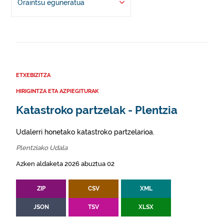
Oraintsu eguneratua
ETXEBIZITZA
HIRIGINTZA ETA AZPIEGITURAK
Katastroko partzelak - Plentzia
Udalerri honetako katastroko partzelarioa.
Plentziako Udala
Azken aldaketa 2026 abuztua 02
ZIP
CSV
XML
JSON
TSV
XLSX