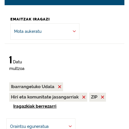
EMAITZAK IRAGAZI
Mota aukeratu
1
Datu
multzoa
Ibarrangeluko Udala
Hiri eta komunitate jasangarriak
ZIP
Iragazkiak berrezarri
Oraintsu eguneratua