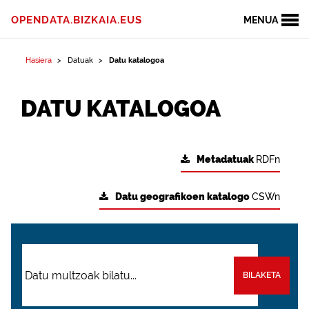
OPENDATA.BIZKAIA.EUS
MENUA
Hasiera
Datuak
Datu katalogoa
DATU KATALOGOA
Metadatuak
RDFn
Datu geografikoen katalogo
CSWn
BILAKETA