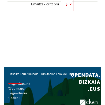
Emaitzak orriz orri
OPENDATA.
Bizkaiko Foru Aldundia
-
Diputación Foral de Bizkaia
BIZKAIA
Irisgarritasuna
.EUS
Web mapa
Lege-oharra
Cookiak