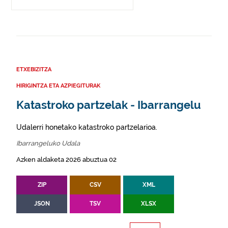
ETXEBIZITZA
HIRIGINTZA ETA AZPIEGITURAK
Katastroko partzelak - Ibarrangelu
Udalerri honetako katastroko partzelarioa.
Ibarrangeluko Udala
Azken aldaketa 2026 abuztua 02
ZIP
CSV
XML
JSON
TSV
XLSX