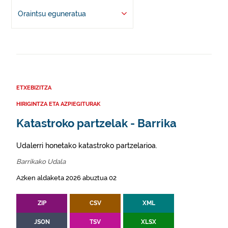
Oraintsu eguneratua
ETXEBIZITZA
HIRIGINTZA ETA AZPIEGITURAK
Katastroko partzelak - Barrika
Udalerri honetako katastroko partzelarioa.
Barrikako Udala
Azken aldaketa 2026 abuztua 02
ZIP
CSV
XML
JSON
TSV
XLSX