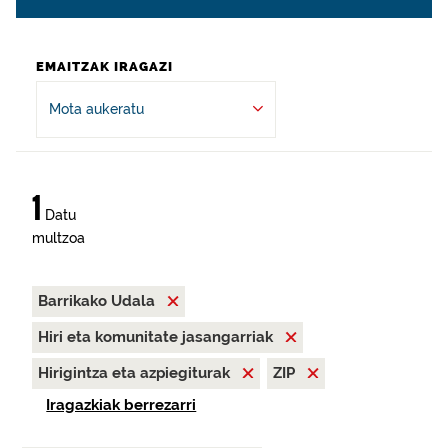
EMAITZAK IRAGAZI
Mota aukeratu
1
Datu
multzoa
Barrikako Udala
Hiri eta komunitate jasangarriak
Hirigintza eta azpiegiturak
ZIP
Iragazkiak berrezarri