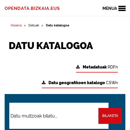
OPENDATA.BIZKAIA.EUS
MENUA
Hasiera
Datuak
Datu katalogoa
DATU KATALOGOA
Metadatuak
RDFn
Datu geografikoen katalogo
CSWn
BILAKETA