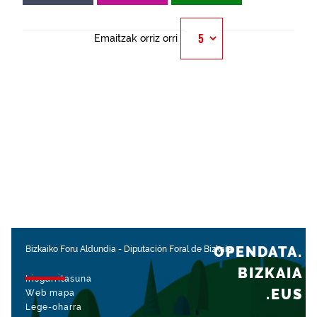
Emaitzak orriz orri
OPENDATA.
Bizkaiko Foru Aldundia
-
Diputación Foral de Bizkaia
BIZKAIA
Irisgarritasuna
.EUS
Web mapa
Lege-oharra