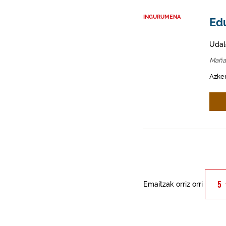
INGURUMENA
Ed
Udal
Maña
Azken
Emaitzak orriz orri