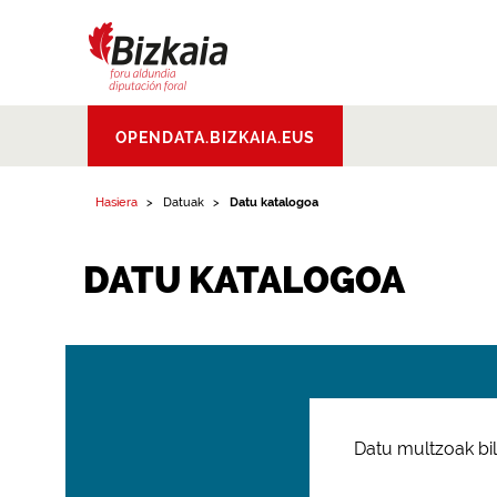
Bizkaiko Foru
OPENDATA.BIZKAIA.EUS
Aldundia
.
Diputacion
Foral de Bizkaia
Hasiera
Datuak
Datu katalogoa
DATU KATALOGOA