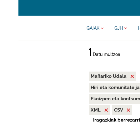
GAIAK
GJH
1
Datu multzoa
Mañariko Udala
Hiri eta komunitate j
Ekoizpen eta kontsu
XML
CSV
Iragazkiak berrezarri