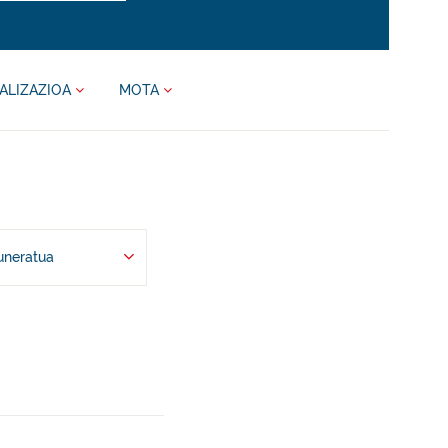
ALIZAZIOA
MOTA
uneratua