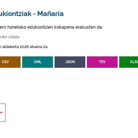
ukiontziak - Mañaria
erri honetako edukiontzien kokapena erakusten da.
riko Udala
 aldaketa 2026 ekaina 24
CSV
XML
JSON
TSV
XLS