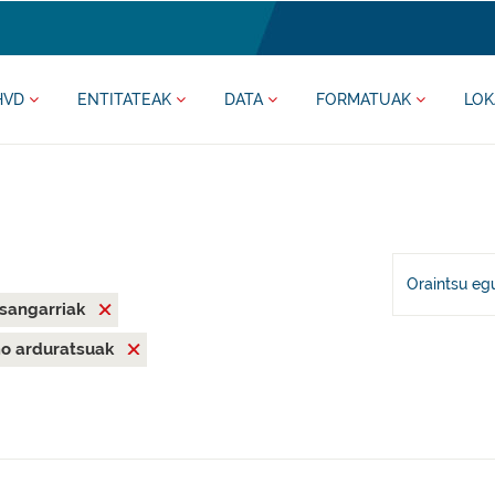
HVD
ENTITATEAK
DATA
FORMATUAK
LOK
Oraintsu eg
asangarriak
mo arduratsuak