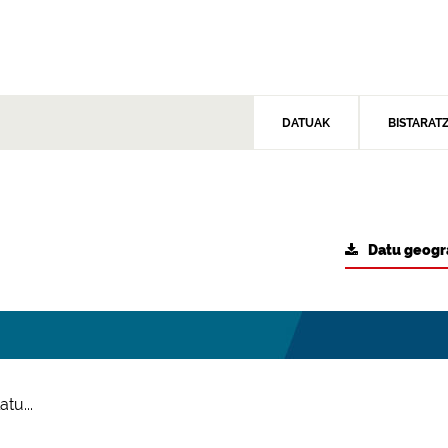
DATUAK
BISTARAT
Datu geogr