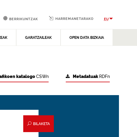
HARREMANETARAKO
EU
BERRIKUNTZAK
ZEAK
GARATZAILEAK
OPEN DATA BIZKAIA
afikoen katalogo
CSWn
Metadatuak
RDFn
BILAKETA