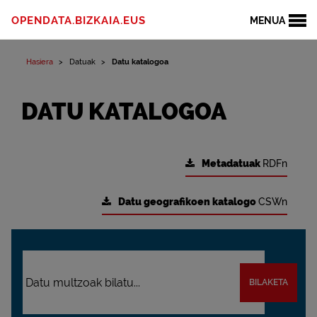
OPENDATA.BIZKAIA.EUS
MENUA
Hasiera
Datuak
Datu katalogoa
DATU KATALOGOA
Metadatuak
RDFn
Datu geografikoen katalogo
CSWn
BILAKETA