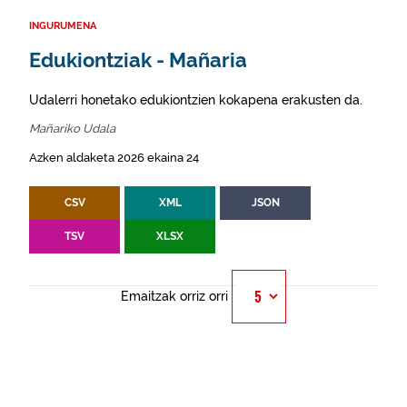
INGURUMENA
Edukiontziak - Mañaria
Udalerri honetako edukiontzien kokapena erakusten da.
Mañariko Udala
Azken aldaketa 2026 ekaina 24
CSV
XML
JSON
TSV
XLSX
Emaitzak orriz orri