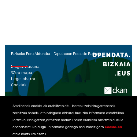
OPENDATA.
Bizkaiko Foru Aldundia
-
Diputación Foral de Bizkaia
BIZKAIA
Irisgarritasuna
.EUS
Web mapa
Lege-oharra
Cookiak
rekin kudeatua
Atari honek
cookie
-ak erabiltzen ditu, bereak zein hirugarrenenak,
zerbitzua hobetu eta nabigazio ohiturei buruzko informazio estatistikoa
lortzeko. Nabigatzen jarraitzen baduzu haien erabilera onartzen duzula
ondorioztatuko dugu. Informazio gehiago nahi izanez gero
Cookie-en
atala kontsulta ezazu.