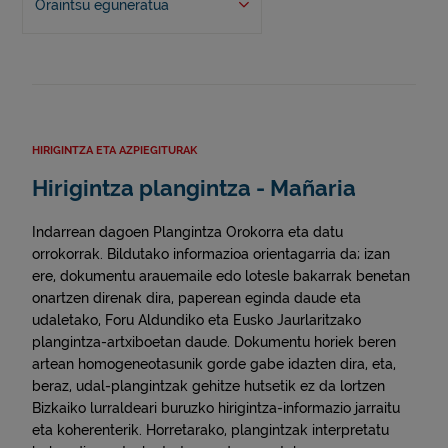
Oraintsu eguneratua
HIRIGINTZA ETA AZPIEGITURAK
Hirigintza plangintza - Mañaria
Indarrean dagoen Plangintza Orokorra eta datu
orrokorrak. Bildutako informazioa orientagarria da; izan
ere, dokumentu arauemaile edo lotesle bakarrak benetan
onartzen direnak dira, paperean eginda daude eta
udaletako, Foru Aldundiko eta Eusko Jaurlaritzako
plangintza-artxiboetan daude. Dokumentu horiek beren
artean homogeneotasunik gorde gabe idazten dira, eta,
beraz, udal-plangintzak gehitze hutsetik ez da lortzen
Bizkaiko lurraldeari buruzko hirigintza-informazio jarraitu
eta koherenterik. Horretarako, plangintzak interpretatu