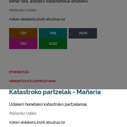
behar dira, antzeko tratamendua emateko.
Mañariko Udala
Azken aldaketa 2026 abuztua 04
CSV
XML
JSON
TSV
XLSX
ETXEBIZITZA
HIRIGINTZA ETA AZPIEGITURAK
Katastroko partzelak - Mañaria
Udalerri honetako katastroko partzelarioa.
Mañariko Udala
Azken aldaketa 2026 abuztua 02