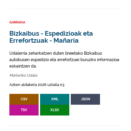
GARRAIOA
Bizkaibus - Espedizioak eta
Errefortzuak - Mañaria
Udalerria zeharkatzen duten lineetako Bizkaibus
autobusen espedizio eta errefortzuei buruzko informazioa
eskaintzen da.
Mañariko Udala
Azken aldaketa 2026 uztaila 03
CSV
XML
JSON
TSV
XLSX