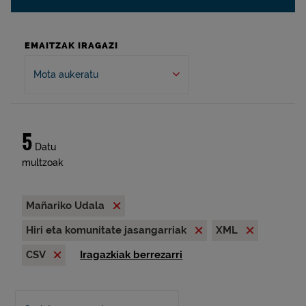
EMAITZAK IRAGAZI
Mota aukeratu
5
Datu
multzoak
Mañariko Udala
Hiri eta komunitate jasangarriak
XML
CSV
Iragazkiak berrezarri