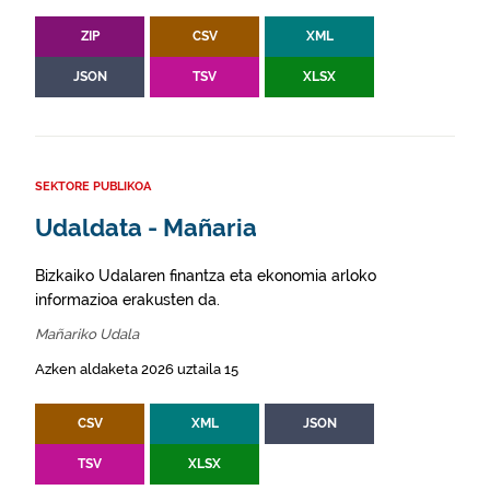
ZIP
CSV
XML
JSON
TSV
XLSX
SEKTORE PUBLIKOA
Udaldata - Mañaria
Bizkaiko Udalaren finantza eta ekonomia arloko
informazioa erakusten da.
Mañariko Udala
Azken aldaketa 2026 uztaila 15
CSV
XML
JSON
TSV
XLSX