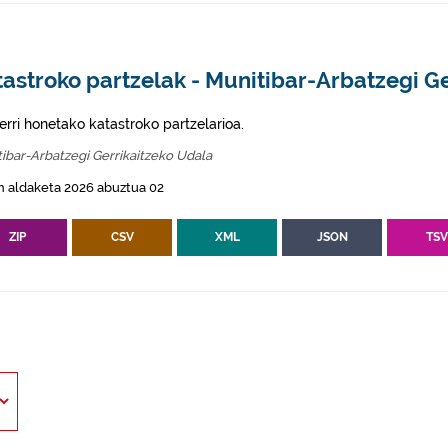
astroko partzelak - Munitibar-Arbatzegi Ge
erri honetako katastroko partzelarioa.
ibar-Arbatzegi Gerrikaitzeko Udala
n aldaketa 2026 abuztua 02
ZIP
CSV
XML
JSON
TS