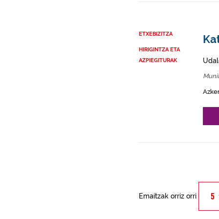
ETXEBIZITZA
Kat
HIRIGINTZA ETA
Udal
AZPIEGITURAK
Munit
Azke
Emaitzak orriz orri