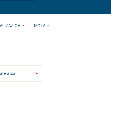
ALIZAZIOA
MOTA
uneratua