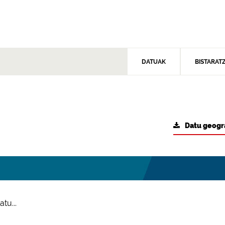
DATUAK
BISTARAT
Datu geogr