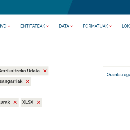
HVD
ENTITATEAK
DATA
FORMATUAK
LOK
Gerrikaitzeko Udala
Oraintsu eg
asangarriak
iturak
XLSX