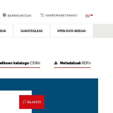
HARREMANETARAKO
EU
BERRIKUNTZAK
ZEAK
GARATZAILEAK
OPEN DATA BIZKAIA
afikoen katalogo
CSWn
Metadatuak
RDFn
BILAKETA