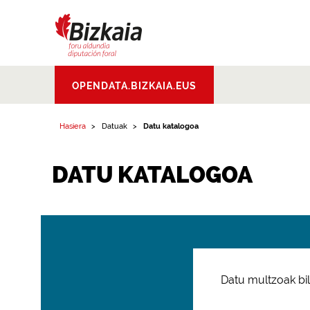
Bizkaiko Foru
OPENDATA.BIZKAIA.EUS
Aldundia
.
Diputacion
Foral de Bizkaia
Hasiera
Datuak
Datu katalogoa
DATU KATALOGOA