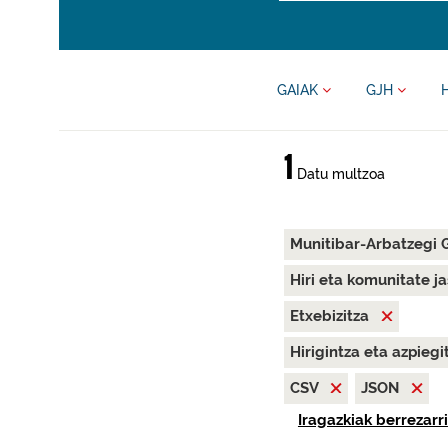
GAIAK
GJH
1
Datu multzoa
Munitibar-Arbatzegi 
Hiri eta komunitate j
Etxebizitza
Hirigintza eta azpieg
CSV
JSON
Iragazkiak berrezarri