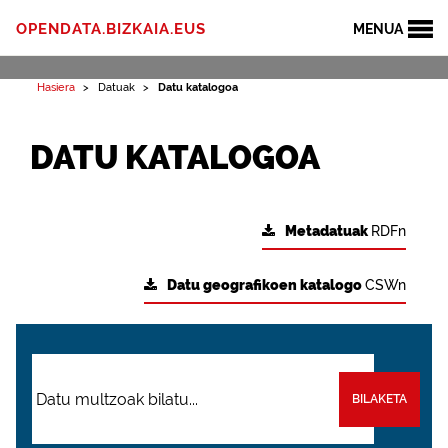
OPENDATA.BIZKAIA.EUS
MENUA
Hasiera
Datuak
Datu katalogoa
DATU KATALOGOA
Metadatuak
RDFn
Datu geografikoen katalogo
CSWn
BILAKETA