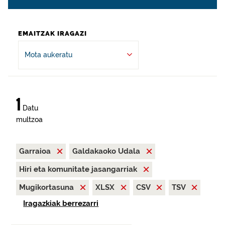
EMAITZAK IRAGAZI
Mota aukeratu
1
Datu
multzoa
Garraioa
Galdakaoko Udala
Hiri eta komunitate jasangarriak
Mugikortasuna
XLSX
CSV
TSV
Iragazkiak berrezarri