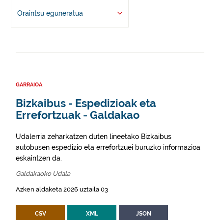
Oraintsu eguneratua
GARRAIOA
Bizkaibus - Espedizioak eta
Errefortzuak - Galdakao
Udalerria zeharkatzen duten lineetako Bizkaibus
autobusen espedizio eta errefortzuei buruzko informazioa
eskaintzen da.
Galdakaoko Udala
Azken aldaketa 2026 uztaila 03
CSV
XML
JSON