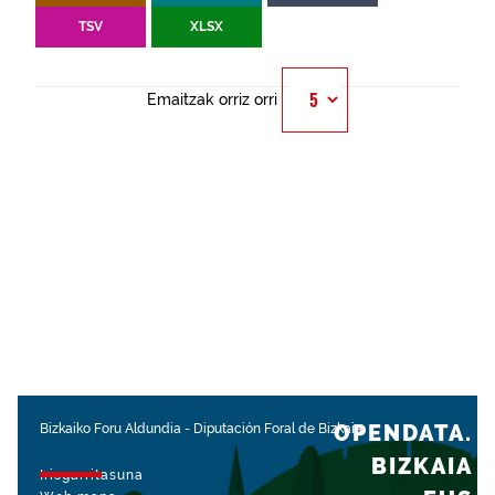
TSV
XLSX
Emaitzak orriz orri
OPENDATA.
Bizkaiko Foru Aldundia
-
Diputación Foral de Bizkaia
BIZKAIA
Irisgarritasuna