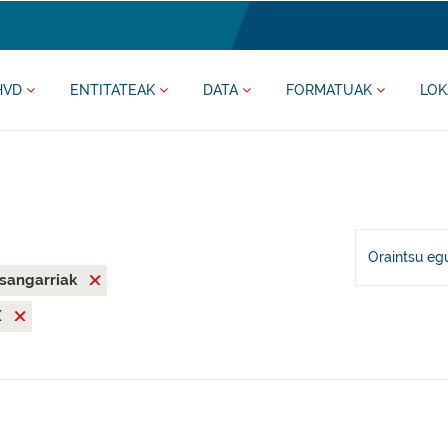
HVD
ENTITATEAK
DATA
FORMATUAK
LOK
Oraintsu eg
asangarriak
X