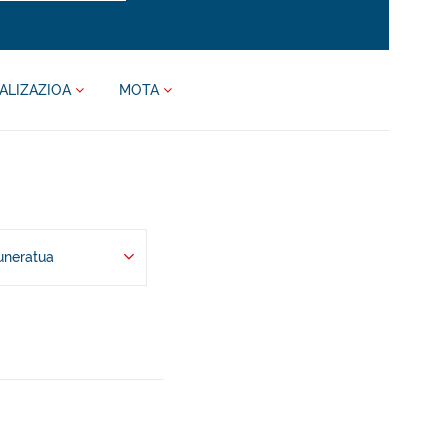
ALIZAZIOA
MOTA
uneratua