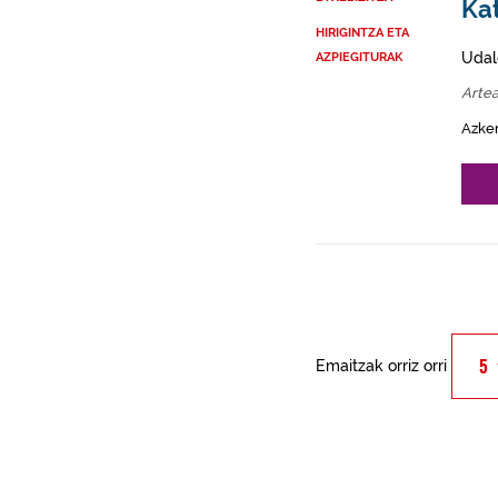
Kat
HIRIGINTZA ETA
Udal
AZPIEGITURAK
Arte
Azke
Emaitzak orriz orri