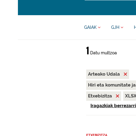
GAIAK
GJH
1
Datu multzoa
Arteako Udala
Hiri eta komunitate j
Etxebizitza
XLS
Iragazkiak berrezarri
ETXEBIZITZA