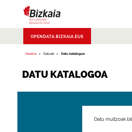
Bizkaiko Foru
OPENDATA.BIZKAIA.EUS
Aldundia
.
Diputacion
Foral de Bizkaia
Hasiera
Datuak
Datu katalogoa
DATU KATALOGOA