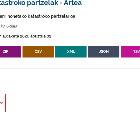
astroko partzelak - Artea
erri honetako katastroko partzelarioa.
ako Udala
n aldaketa 2026 abuztua 02
ZIP
CSV
XML
JSON
TS