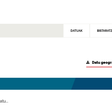
DATUAK
BISTARAT
Datu geogr