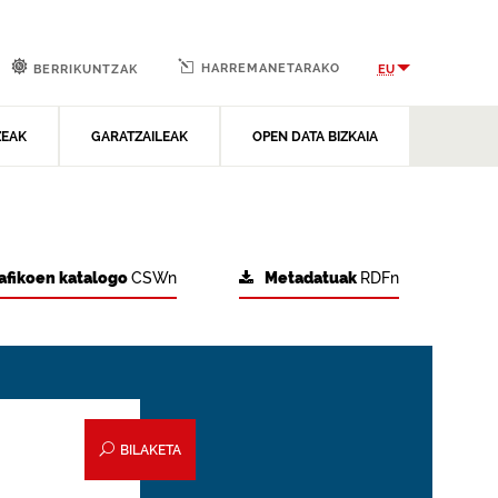
HARREMANETARAKO
EU
BERRIKUNTZAK
ZEAK
GARATZAILEAK
OPEN DATA BIZKAIA
afikoen katalogo
CSWn
Metadatuak
RDFn
BILAKETA