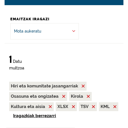
EMAITZAK IRAGAZI
Mota aukeratu
1
Datu
multzoa
Hiri eta komunitate jasangarriak
Osasuna eta ongizatea
Kirola
Kultura eta aisia
XLSX
TSV
KML
Iragazkiak berrezarri