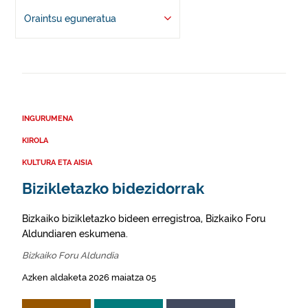
Oraintsu eguneratua
INGURUMENA
KIROLA
KULTURA ETA AISIA
Bizikletazko bidezidorrak
Bizkaiko bizikletazko bideen erregistroa, Bizkaiko Foru
Aldundiaren eskumena.
Bizkaiko Foru Aldundia
Azken aldaketa 2026 maiatza 05