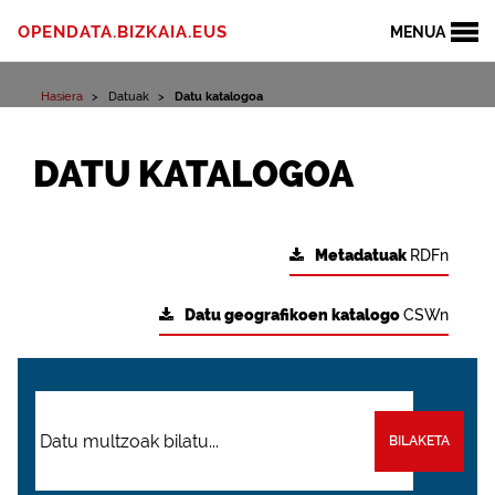
OPENDATA.BIZKAIA.EUS
MENUA
Hasiera
Datuak
Datu katalogoa
DATU KATALOGOA
Metadatuak
RDFn
Datu geografikoen katalogo
CSWn
BILAKETA