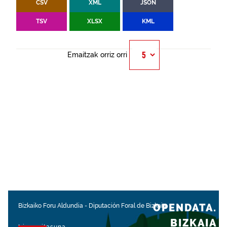
CSV
XML
JSON
TSV
XLSX
KML
Emaitzak orriz orri
OPENDATA.
Bizkaiko Foru Aldundia
-
Diputación Foral de Bizkaia
BIZKAIA