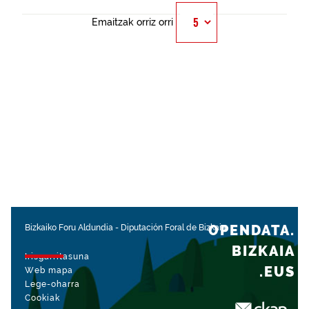
Emaitzak orriz orri
OPENDATA.
Bizkaiko Foru Aldundia
-
Diputación Foral de Bizkaia
BIZKAIA
Irisgarritasuna
.EUS
Web mapa
Lege-oharra
Cookiak