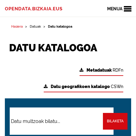
OPENDATA.BIZKAIA.EUS
MENUA
Hasiera
Datuak
Datu katalogoa
DATU KATALOGOA
Metadatuak
RDFn
Datu geografikoen katalogo
CSWn
BILAKETA