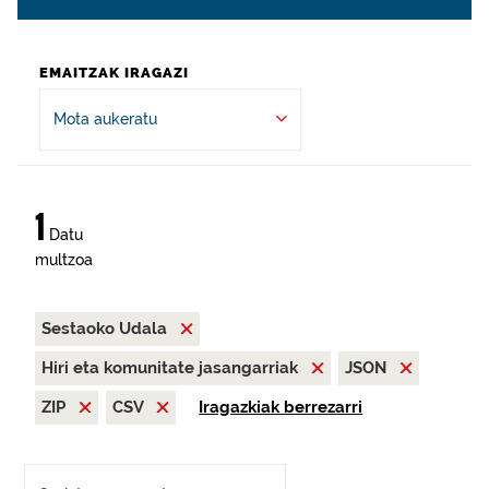
EMAITZAK IRAGAZI
Mota aukeratu
1
Datu
multzoa
Sestaoko Udala
Hiri eta komunitate jasangarriak
JSON
ZIP
CSV
Iragazkiak berrezarri