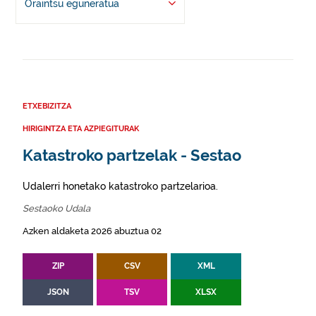
Oraintsu eguneratua
ETXEBIZITZA
HIRIGINTZA ETA AZPIEGITURAK
Katastroko partzelak - Sestao
Udalerri honetako katastroko partzelarioa.
Sestaoko Udala
Azken aldaketa 2026 abuztua 02
ZIP
CSV
XML
JSON
TSV
XLSX