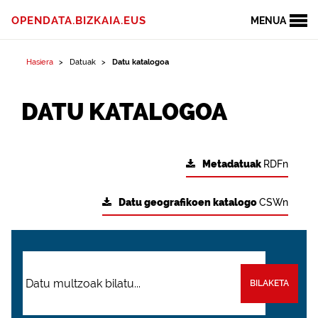
OPENDATA.BIZKAIA.EUS
MENUA
Hasiera
Datuak
Datu katalogoa
DATU KATALOGOA
Metadatuak
RDFn
Datu geografikoen katalogo
CSWn
BILAKETA