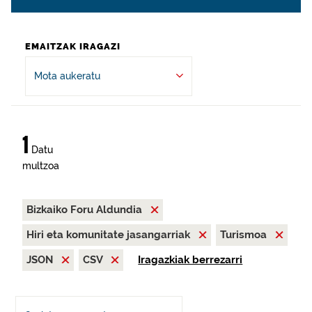
EMAITZAK IRAGAZI
Mota aukeratu
1
Datu
multzoa
Bizkaiko Foru Aldundia
Hiri eta komunitate jasangarriak
Turismoa
JSON
CSV
Iragazkiak berrezarri