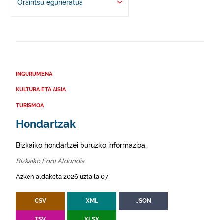
Oraintsu eguneratua
INGURUMENA
KULTURA ETA AISIA
TURISMOA
Hondartzak
Bizkaiko hondartzei buruzko informazioa.
Bizkaiko Foru Aldundia
Azken aldaketa 2026 uztaila 07
CSV
XML
JSON
TSV
XLSX