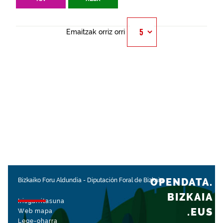
Emaitzak orriz orri
OPENDATA.
Bizkaiko Foru Aldundia
-
Diputación Foral de Bizkaia
BIZKAIA
Irisgarritasuna
.EUS
Web mapa
Lege-oharra