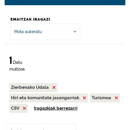
EMAITZAK IRAGAZI
Mota aukeratu
1
Datu
multzoa
Zierbenako Udala
Hiri eta komunitate jasangarriak
Turismoa
CSV
Iragazkiak berrezarri