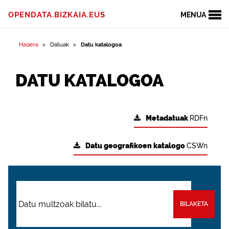
OPENDATA.BIZKAIA.EUS
MENUA
Hasiera
Datuak
Datu katalogoa
DATU KATALOGOA
Metadatuak
RDFn
Datu geografikoen katalogo
CSWn
BILAKETA