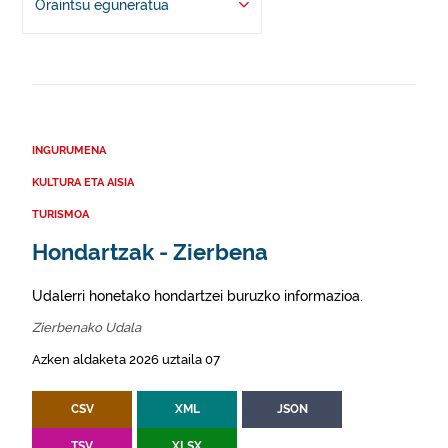
Oraintsu eguneratua
INGURUMENA
KULTURA ETA AISIA
TURISMOA
Hondartzak - Zierbena
Udalerri honetako hondartzei buruzko informazioa.
Zierbenako Udala
Azken aldaketa 2026 uztaila 07
CSV
XML
JSON
TSV
XLSX