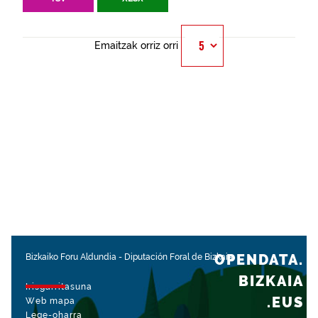
Emaitzak orriz orri
OPENDATA.
Bizkaiko Foru Aldundia
-
Diputación Foral de Bizkaia
BIZKAIA
Irisgarritasuna
.EUS
Web mapa
Lege-oharra