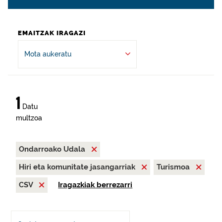
EMAITZAK IRAGAZI
Mota aukeratu
1
Datu
multzoa
Ondarroako Udala
Hiri eta komunitate jasangarriak
Turismoa
CSV
Iragazkiak berrezarri