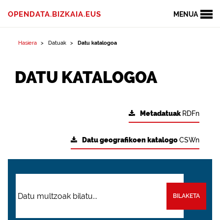
OPENDATA.BIZKAIA.EUS
MENUA
Hasiera
Datuak
Datu katalogoa
DATU KATALOGOA
Metadatuak
RDFn
Datu geografikoen katalogo
CSWn
BILAKETA