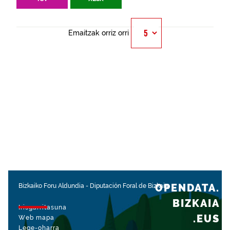
Emaitzak orriz orri
OPENDATA.
Bizkaiko Foru Aldundia
-
Diputación Foral de Bizkaia
BIZKAIA
Irisgarritasuna
.EUS
Web mapa
Lege-oharra