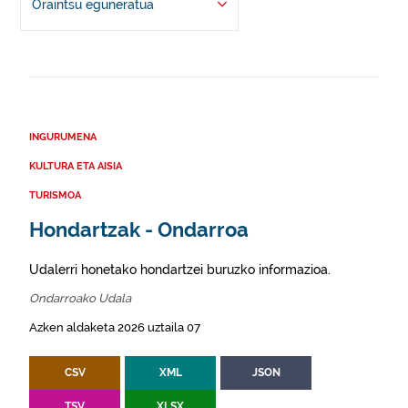
Oraintsu eguneratua
INGURUMENA
KULTURA ETA AISIA
TURISMOA
Hondartzak - Ondarroa
Udalerri honetako hondartzei buruzko informazioa.
Ondarroako Udala
Azken aldaketa 2026 uztaila 07
CSV
XML
JSON
TSV
XLSX