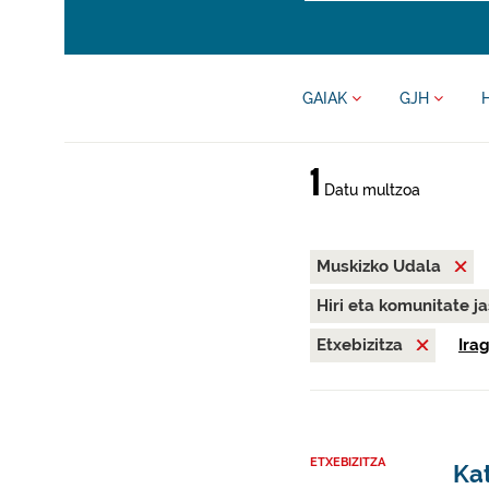
GAIAK
GJH
1
Datu multzoa
Muskizko Udala
Hiri eta komunitate j
Etxebizitza
Ira
ETXEBIZITZA
Kat