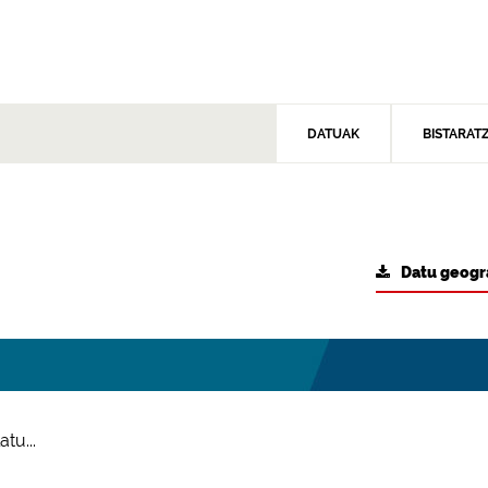
DATUAK
BISTARAT
Datu geogr