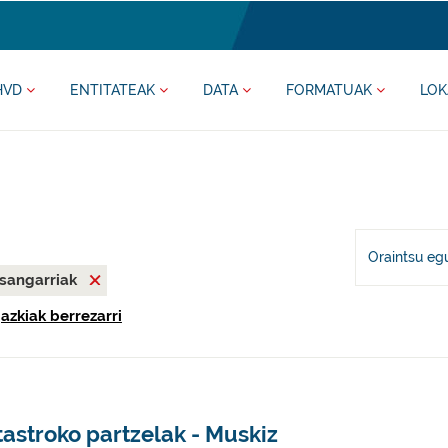
HVD
ENTITATEAK
DATA
FORMATUAK
LOK
Oraintsu eg
asangarriak
gazkiak berrezarri
astroko partzelak - Muskiz