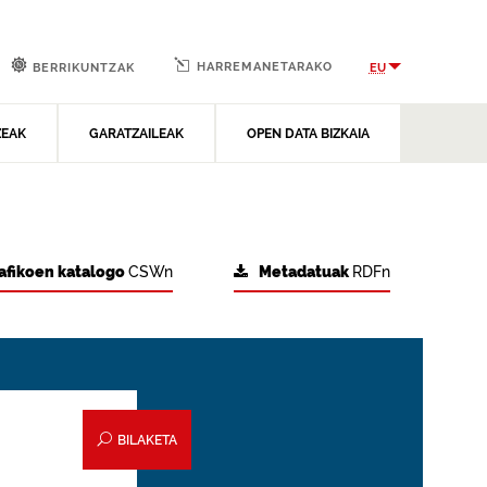
HARREMANETARAKO
EU
BERRIKUNTZAK
ZEAK
GARATZAILEAK
OPEN DATA BIZKAIA
afikoen katalogo
CSWn
Metadatuak
RDFn
BILAKETA