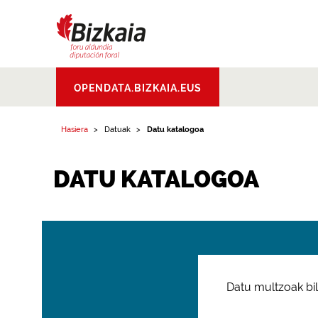
Bizkaiko Foru
OPENDATA.BIZKAIA.EUS
Aldundia
.
Diputacion
Foral de Bizkaia
Hasiera
Datuak
Datu katalogoa
DATU KATALOGOA