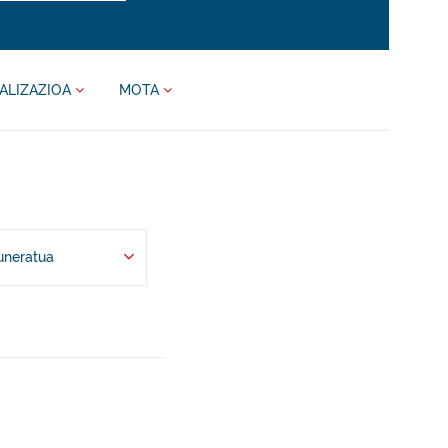
ALIZAZIOA
MOTA
uneratua