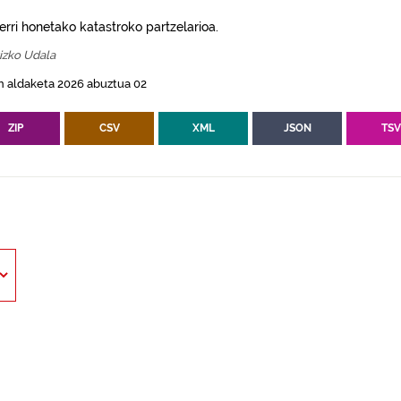
erri honetako katastroko partzelarioa.
izko Udala
n aldaketa 2026 abuztua 02
ZIP
CSV
XML
JSON
TS