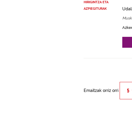
HIRIGINTZA ETA
Udal
AZPIEGITURAK
Musk
Azke
Emaitzak orriz orri