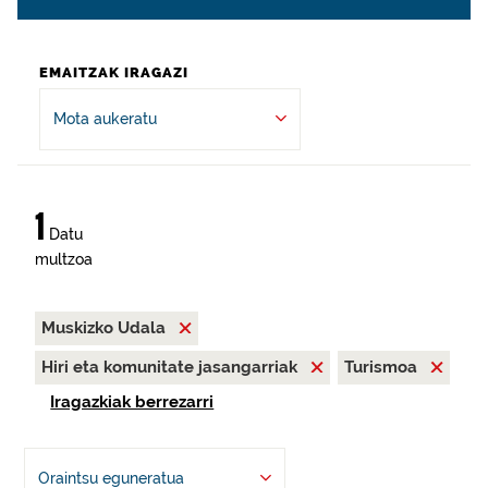
EMAITZAK IRAGAZI
Mota aukeratu
1
Datu
multzoa
Muskizko Udala
Hiri eta komunitate jasangarriak
Turismoa
Iragazkiak berrezarri
Oraintsu eguneratua