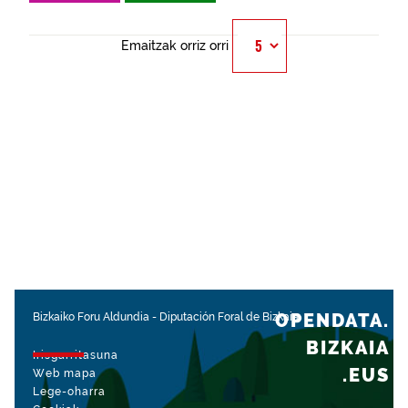
Emaitzak orriz orri
OPENDATA.
Bizkaiko Foru Aldundia
-
Diputación Foral de Bizkaia
BIZKAIA
Irisgarritasuna
.EUS
Web mapa
Lege-oharra