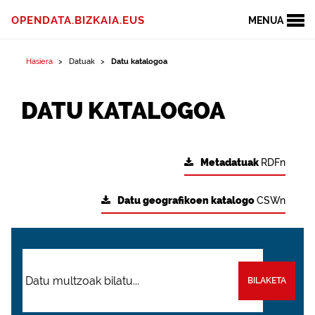
OPENDATA.BIZKAIA.EUS
MENUA
Hasiera
Datuak
Datu katalogoa
DATU KATALOGOA
Metadatuak
RDFn
Datu geografikoen katalogo
CSWn
BILAKETA