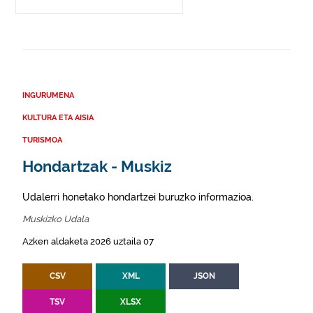
INGURUMENA
KULTURA ETA AISIA
TURISMOA
Hondartzak - Muskiz
Udalerri honetako hondartzei buruzko informazioa.
Muskizko Udala
Azken aldaketa 2026 uztaila 07
CSV
XML
JSON
TSV
XLSX