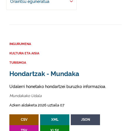
Oraintsu eguneratua
INGURUMENA
KULTURA ETA AISIA
TURISMOA
Hondartzak - Mundaka
Udalerri honetako hondartzei buruzko informazioa.
Mundakako Udala
Azken aldaketa 2026 uztaila 07
CSV
XML
JSON
TSV
XLSX