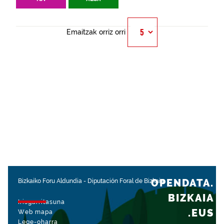
Emaitzak orriz orri
OPENDATA.
Bizkaiko Foru Aldundia
-
Diputación Foral de Bizkaia
BIZKAIA
Irisgarritasuna
.EUS
Web mapa
Lege-oharra