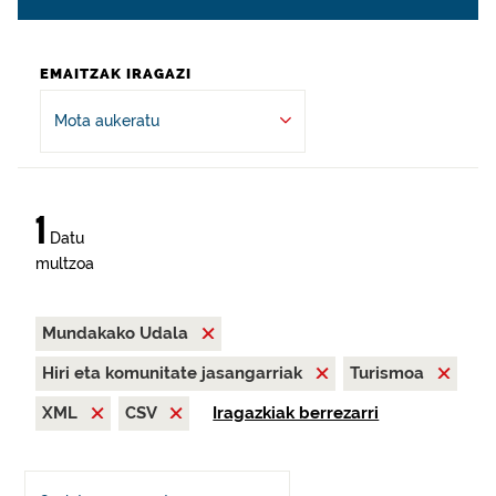
EMAITZAK IRAGAZI
Mota aukeratu
1
Datu
multzoa
Mundakako Udala
Hiri eta komunitate jasangarriak
Turismoa
XML
CSV
Iragazkiak berrezarri