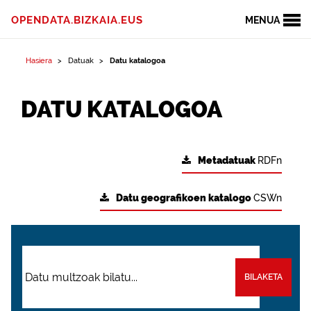
OPENDATA.BIZKAIA.EUS
MENUA
Hasiera
Datuak
Datu katalogoa
DATU KATALOGOA
Metadatuak
RDFn
Datu geografikoen katalogo
CSWn
BILAKETA