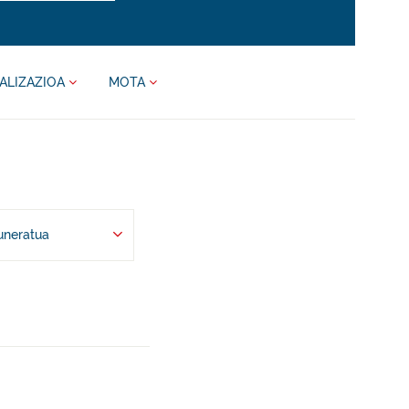
ALIZAZIOA
MOTA
uneratua