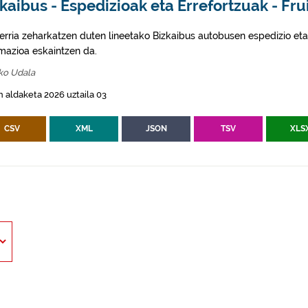
kaibus - Espedizioak eta Errefortzuak - Fru
erria zeharkatzen duten lineetako Bizkaibus autobusen espedizio eta
rmazioa eskaintzen da.
ko Udala
 aldaketa 2026 uztaila 03
CSV
XML
JSON
TSV
XLS