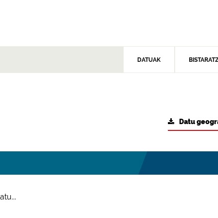
DATUAK
BISTARAT
Datu geogr