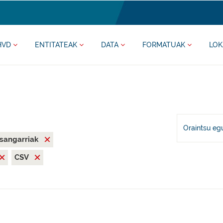
HVD
ENTITATEAK
DATA
FORMATUAK
LOK
Oraintsu eg
asangarriak
CSV