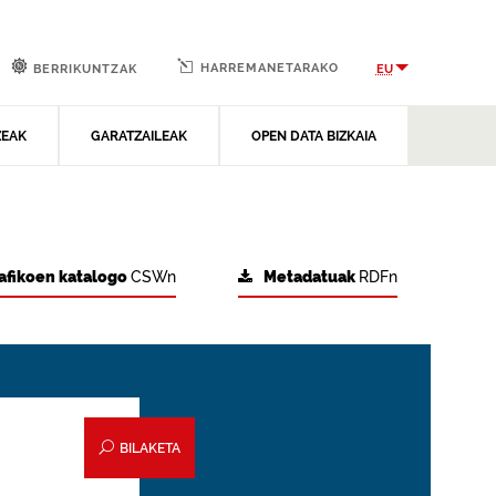
HARREMANETARAKO
EU
BERRIKUNTZAK
ZEAK
GARATZAILEAK
OPEN DATA BIZKAIA
afikoen katalogo
CSWn
Metadatuak
RDFn
BILAKETA