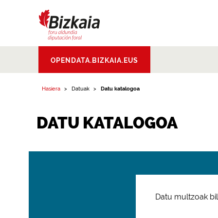
Bizkaiko Foru
OPENDATA.BIZKAIA.EUS
Aldundia
.
Diputacion
Foral de Bizkaia
Hasiera
Datuak
Datu katalogoa
DATU KATALOGOA