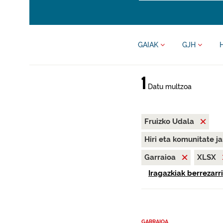
GAIAK
GJH
1
Datu multzoa
Fruizko Udala
Hiri eta komunitate j
Garraioa
XLSX
Iragazkiak berrezarri
GARRAIOA