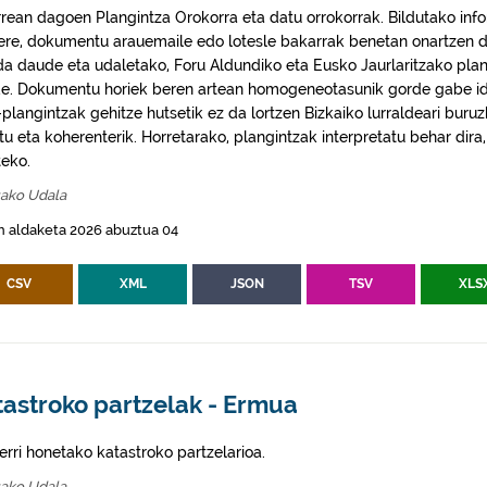
rrean dagoen Plangintza Orokorra eta datu orrokorrak. Bildutako info
 ere, dokumentu arauemaile edo lotesle bakarrak benetan onartzen d
da daude eta udaletako, Foru Aldundiko eta Eusko Jaurlaritzako plan
e. Dokumentu horiek beren artean homogeneotasunik gorde gabe idaz
plangintzak gehitze hutsetik ez da lortzen Bizkaiko lurraldeari buruz
itu eta koherenterik. Horretarako, plangintzak interpretatu behar di
eko.
ako Udala
n aldaketa 2026 abuztua 04
CSV
XML
JSON
TSV
XLS
tastroko partzelak - Ermua
erri honetako katastroko partzelarioa.
ako Udala