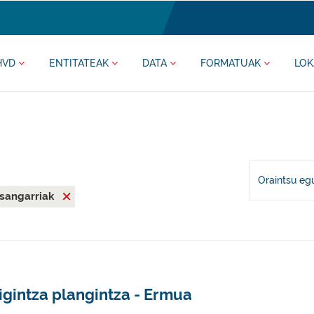
HVD
ENTITATEAK
DATA
FORMATUAK
LOK
Oraintsu eg
asangarriak
igintza plangintza - Ermua