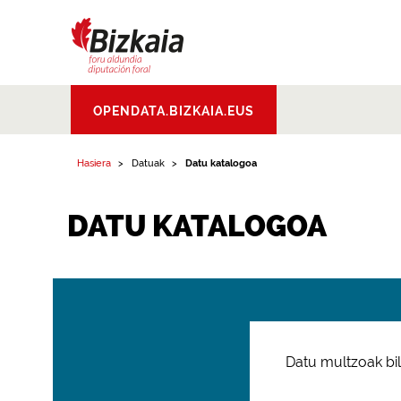
Bizkaiko Foru
OPENDATA.BIZKAIA.EUS
Aldundia
.
Diputacion
Foral de Bizkaia
Hasiera
Datuak
Datu katalogoa
DATU KATALOGOA