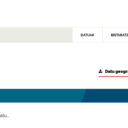
DATUAK
BISTARAT
Datu geogr