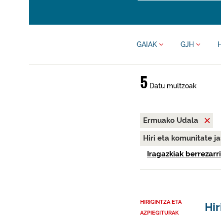
GAIAK
GJH
5
Datu multzoak
Ermuako Udala
Hiri eta komunitate j
Iragazkiak berrezarri
HIRIGINTZA ETA
Hir
AZPIEGITURAK