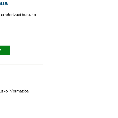
mua
 errefortzuei buruzko
X
ruzko informazioa