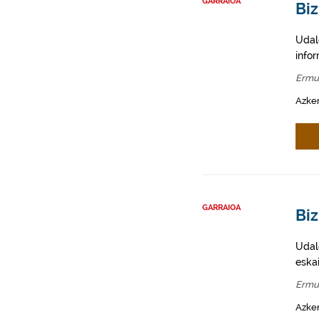
GARRAIOA
Biz
Udal
info
Ermu
Azken
GARRAIOA
Bi
Udale
eska
Ermu
Azken