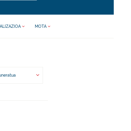
ALIZAZIOA
MOTA
uneratua