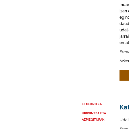
Inda
izan
egin
daud
udal-
jarra
emat
Ermu
Azke
ETXEBIZITZA
Ka
HIRIGINTZA ETA
Udal
AZPIEGITURAK
Ermu