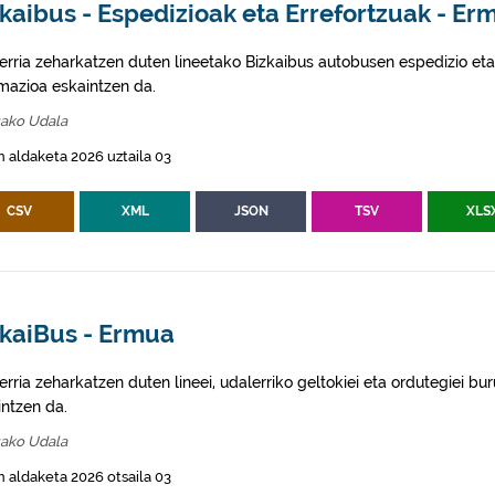
kaibus - Espedizioak eta Errefortzuak - Er
erria zeharkatzen duten lineetako Bizkaibus autobusen espedizio eta
rmazioa eskaintzen da.
ako Udala
 aldaketa 2026 uztaila 03
CSV
XML
JSON
TSV
XLS
zkaiBus - Ermua
rria zeharkatzen duten lineei, udalerriko geltokiei eta ordutegiei bu
intzen da.
ako Udala
 aldaketa 2026 otsaila 03