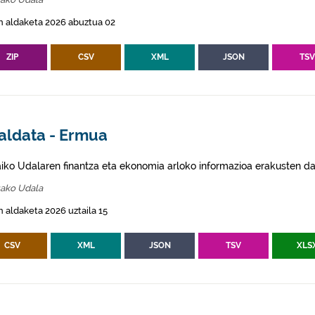
n aldaketa 2026 abuztua 02
ZIP
CSV
XML
JSON
TS
aldata - Ermua
aiko Udalaren finantza eta ekonomia arloko informazioa erakusten da
ako Udala
 aldaketa 2026 uztaila 15
CSV
XML
JSON
TSV
XLS