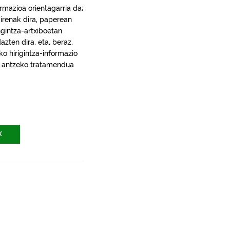
rmazioa orientagarria da;
irenak dira, paperean
gintza-artxiboetan
ten dira, eta, beraz,
ko hirigintza-informazio
ra, antzeko tratamendua
X