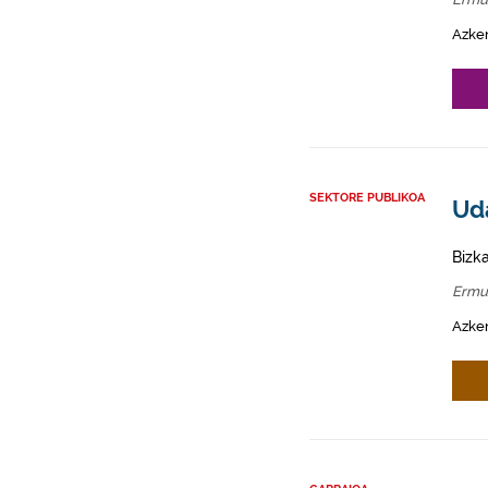
Azke
SEKTORE PUBLIKOA
Ud
Bizk
Ermu
Azken