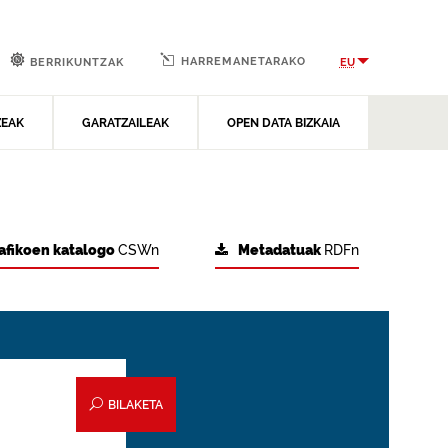
HARREMANETARAKO
EU
BERRIKUNTZAK
ZEAK
GARATZAILEAK
OPEN DATA BIZKAIA
afikoen katalogo
CSWn
Metadatuak
RDFn
BILAKETA