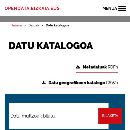
OPENDATA.BIZKAIA.EUS
MENUA
Hasiera
Datuak
Datu katalogoa
DATU KATALOGOA
Metadatuak
RDFn
Datu geografikoen katalogo
CSWn
BILAKETA