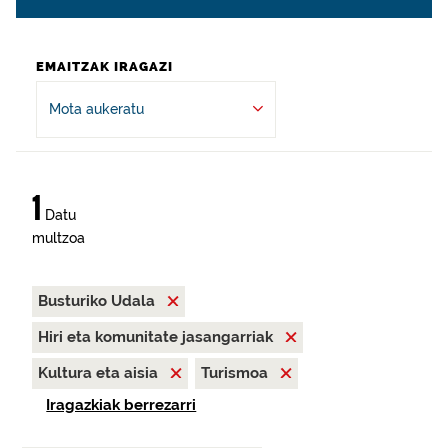
EMAITZAK IRAGAZI
Mota aukeratu
1
Datu
multzoa
Busturiko Udala
Hiri eta komunitate jasangarriak
Kultura eta aisia
Turismoa
Iragazkiak berrezarri