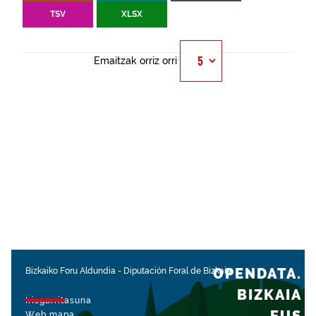
TSV
XLSX
Emaitzak orriz orri
OPENDATA.
Bizkaiko Foru Aldundia
-
Diputación Foral de Bizkaia
BIZKAIA
Irisgarritasuna
Web mapa