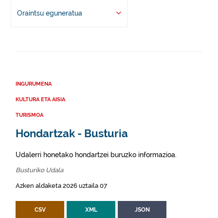
Oraintsu eguneratua
INGURUMENA
KULTURA ETA AISIA
TURISMOA
Hondartzak - Busturia
Udalerri honetako hondartzei buruzko informazioa.
Busturiko Udala
Azken aldaketa 2026 uztaila 07
CSV
XML
JSON