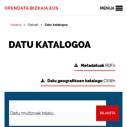
OPENDATA.BIZKAIA.EUS
MENUA
Hasiera
Datuak
Datu katalogoa
DATU KATALOGOA
Metadatuak
RDFn
Datu geografikoen katalogo
CSWn
BILAKETA