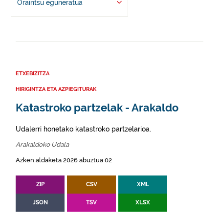
Oraintsu eguneratua
ETXEBIZITZA
HIRIGINTZA ETA AZPIEGITURAK
Katastroko partzelak - Arakaldo
Udalerri honetako katastroko partzelarioa.
Arakaldoko Udala
Azken aldaketa 2026 abuztua 02
ZIP
CSV
XML
JSON
TSV
XLSX