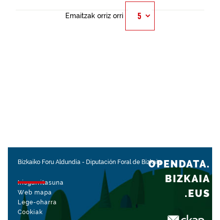
Emaitzak orriz orri
OPENDATA.
Bizkaiko Foru Aldundia
-
Diputación Foral de Bizkaia
BIZKAIA
Irisgarritasuna
.EUS
Web mapa
Lege-oharra
Cookiak