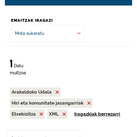
EMAITZAK IRAGAZI
Mota aukeratu
1
Datu
multzoa
Arakaldoko Udala
Hiri eta komunitate jasangarriak
Etxebizitza
XML
Iragazkiak berrezarri