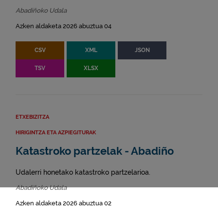
Abadiñoko Udala
Azken aldaketa 2026 abuztua 04
CSV
XML
JSON
TSV
XLSX
ETXEBIZITZA
HIRIGINTZA ETA AZPIEGITURAK
Katastroko partzelak - Abadiño
Udalerri honetako katastroko partzelarioa.
Abadiñoko Udala
Azken aldaketa 2026 abuztua 02