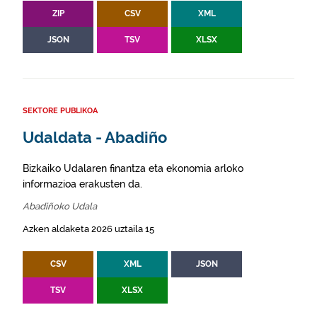
ZIP
CSV
XML
JSON
TSV
XLSX
SEKTORE PUBLIKOA
Udaldata - Abadiño
Bizkaiko Udalaren finantza eta ekonomia arloko
informazioa erakusten da.
Abadiñoko Udala
Azken aldaketa 2026 uztaila 15
CSV
XML
JSON
TSV
XLSX