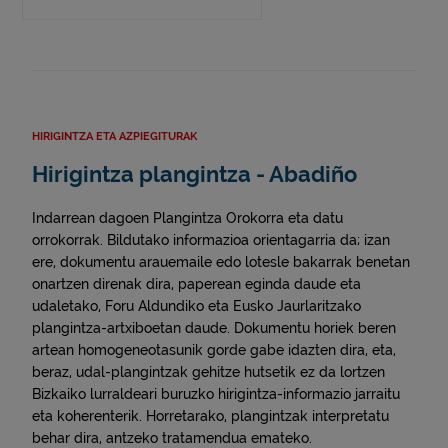
HIRIGINTZA ETA AZPIEGITURAK
Hirigintza plangintza - Abadiño
Indarrean dagoen Plangintza Orokorra eta datu
orrokorrak. Bildutako informazioa orientagarria da; izan
ere, dokumentu arauemaile edo lotesle bakarrak benetan
onartzen direnak dira, paperean eginda daude eta
udaletako, Foru Aldundiko eta Eusko Jaurlaritzako
plangintza-artxiboetan daude. Dokumentu horiek beren
artean homogeneotasunik gorde gabe idazten dira, eta,
beraz, udal-plangintzak gehitze hutsetik ez da lortzen
Bizkaiko lurraldeari buruzko hirigintza-informazio jarraitu
eta koherenterik. Horretarako, plangintzak interpretatu
behar dira, antzeko tratamendua emateko.