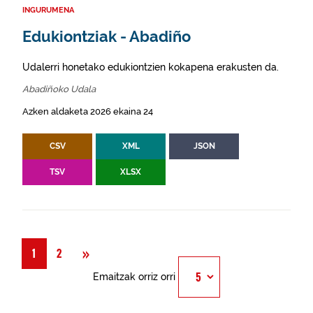
INGURUMENA
Edukiontziak - Abadiño
Udalerri honetako edukiontzien kokapena erakusten da.
Abadiñoko Udala
Azken aldaketa 2026 ekaina 24
CSV
XML
JSON
TSV
XLSX
Hurrengoa
»
1
2
Emaitzak orriz orri