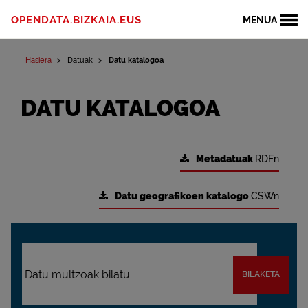
OPENDATA.BIZKAIA.EUS
MENUA
Hasiera
Datuak
Datu katalogoa
DATU KATALOGOA
Metadatuak
RDFn
Datu geografikoen katalogo
CSWn
BILAKETA