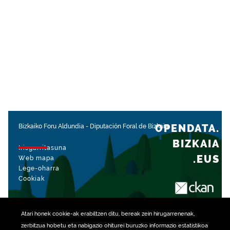
OPENDATA.
Bizkaiko Foru Aldundia
-
Diputación Foral de Bizkaia
BIZKAIA
Irisgarritasuna
.EUS
Web mapa
Lege-oharra
Cookiak
rekin kudeatua
Atari honek
cookie
-ak erabiltzen ditu, bereak zein hirugarrenenak,
zerbitzua hobetu eta nabigazio ohiturei buruzko informazio estatistikoa