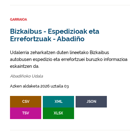
GARRAIOA
Bizkaibus - Espedizioak eta
Errefortzuak - Abadiño
Udalerria zeharkatzen duten lineetako Bizkaibus
autobusen espedizio eta errefortzuei buruzko informazioa
eskaintzen da.
Abadiñoko Udala
Azken aldaketa 2026 uztaila 03
CSV
XML
JSON
TSV
XLSX