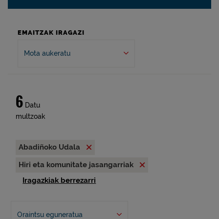
EMAITZAK IRAGAZI
Mota aukeratu
6
Datu
multzoak
Abadiñoko Udala
Hiri eta komunitate jasangarriak
Iragazkiak berrezarri
Oraintsu eguneratua