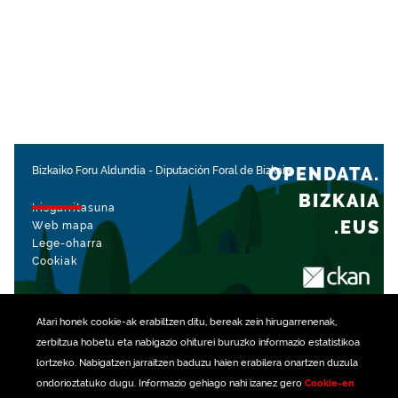
OPENDATA.
Bizkaiko Foru Aldundia
-
Diputación Foral de Bizkaia
BIZKAIA
Irisgarritasuna
.EUS
Web mapa
Lege-oharra
Cookiak
rekin kudeatua
Atari honek
cookie
-ak erabiltzen ditu, bereak zein hirugarrenenak,
zerbitzua hobetu eta nabigazio ohiturei buruzko informazio estatistikoa
lortzeko. Nabigatzen jarraitzen baduzu haien erabilera onartzen duzula
ondorioztatuko dugu. Informazio gehiago nahi izanez gero
Cookie-en