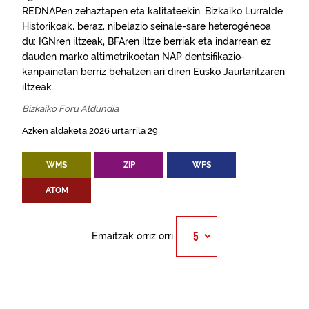
REDNAPen zehaztapen eta kalitateekin. Bizkaiko Lurralde
Historikoak, beraz, nibelazio seinale-sare heterogéneoa
du: IGNren iltzeak, BFAren iltze berriak eta indarrean ez
dauden marko altimetrikoetan NAP dentsifikazio-
kanpainetan berriz behatzen ari diren Eusko Jaurlaritzaren
iltzeak.
Bizkaiko Foru Aldundia
Azken aldaketa 2026 urtarrila 29
WMS
ZIP
WFS
ATOM
Emaitzak orriz orri