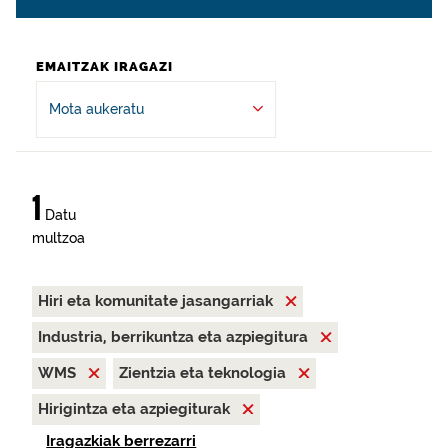
EMAITZAK IRAGAZI
Mota aukeratu
1
Datu
multzoa
Hiri eta komunitate jasangarriak
Industria, berrikuntza eta azpiegitura
WMS
Zientzia eta teknologia
Hirigintza eta azpiegiturak
Iragazkiak berrezarri