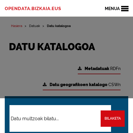
OPENDATA.BIZKAIA.EUS
MENUA
Hasiera
Datuak
Datu katalogoa
DATU KATALOGOA
Metadatuak
RDFn
Datu geografikoen katalogo
CSWn
BILAKETA