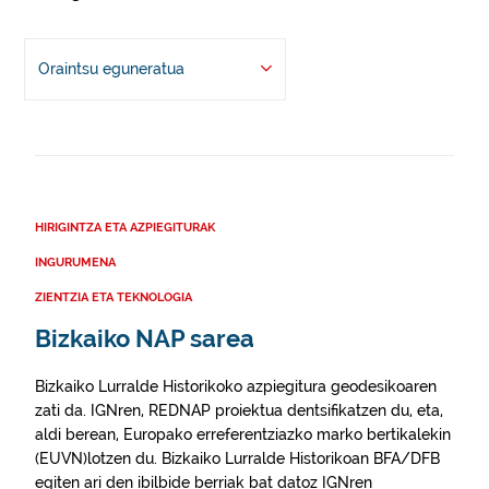
Oraintsu eguneratua
HIRIGINTZA ETA AZPIEGITURAK
INGURUMENA
ZIENTZIA ETA TEKNOLOGIA
Bizkaiko NAP sarea
Bizkaiko Lurralde Historikoko azpiegitura geodesikoaren
zati da. IGNren, REDNAP proiektua dentsifikatzen du, eta,
aldi berean, Europako erreferentziazko marko bertikalekin
(EUVN)lotzen du. Bizkaiko Lurralde Historikoan BFA/DFB
egiten ari den ibilbide berriak bat datoz IGNren