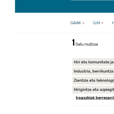
GAIAK
GJH
1
Datu multzoa
Hiri eta komunitate j
Industria, berrikuntz
Zientzia eta teknolog
Hirigintza eta azpieg
Iragazkiak berrezarri