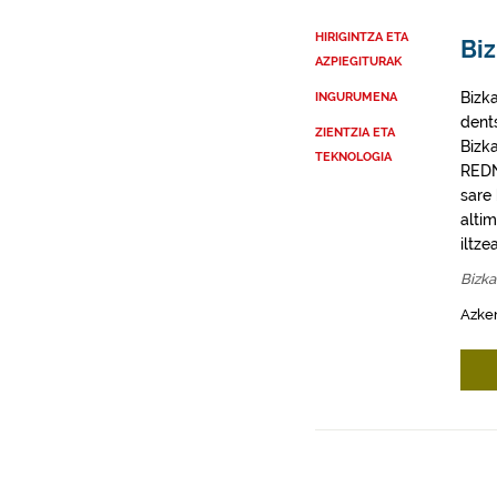
HIRIGINTZA ETA
Bi
AZPIEGITURAK
Bizk
INGURUMENA
dent
ZIENTZIA ETA
Bizk
TEKNOLOGIA
REDN
sare
alti
iltze
Bizka
Azken