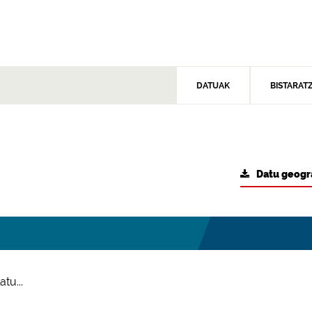
DATUAK
BISTARAT
Datu geogr