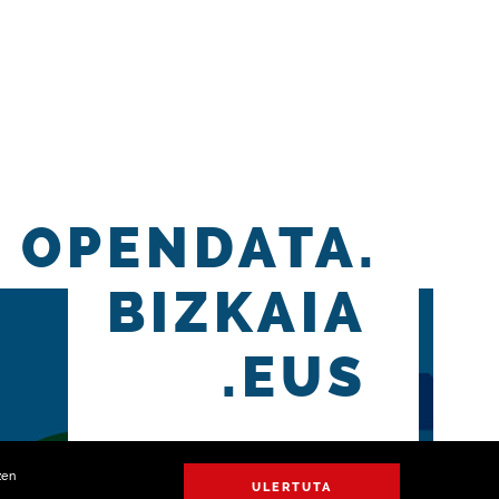
OPENDATA.
BIZKAIA
.EUS
zen
ULERTUTA