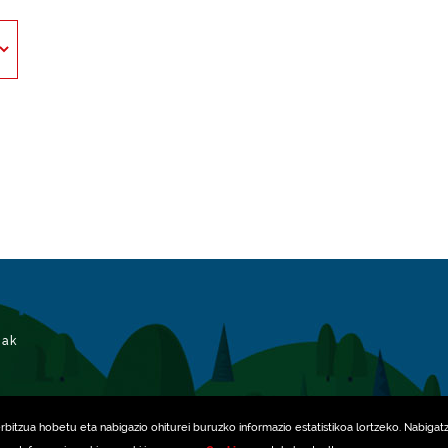
iak
erbitzua hobetu eta nabigazio ohiturei buruzko informazio estatistikoa lortzeko. Nabigat