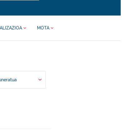
ALIZAZIOA
MOTA
uneratua