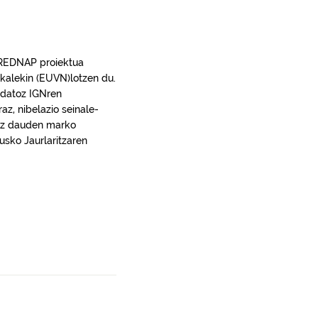
, REDNAP proiektua
ikalekin (EUVN)lotzen du.
t datoz IGNren
az, nibelazio seinale-
n ez dauden marko
usko Jaurlaritzaren