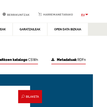
HARREMANETARAKO
EU
BERRIKUNTZAK
ZEAK
GARATZAILEAK
OPEN DATA BIZKAIA
afikoen katalogo
CSWn
Metadatuak
RDFn
BILAKETA