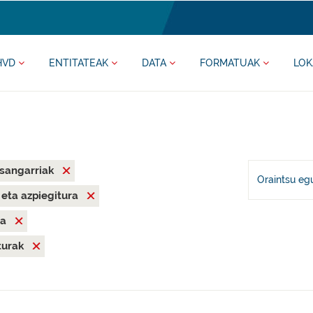
HVD
ENTITATEAK
DATA
FORMATUAK
LOK
asangarriak
Oraintsu eg
a eta azpiegitura
ia
iturak