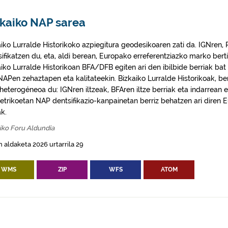
zkaiko NAP sarea
aiko Lurralde Historikoko azpiegitura geodesikoaren zati da. IGNren
sifikatzen du, eta, aldi berean, Europako erreferentziazko marko bert
aiko Lurralde Historikoan BFA/DFB egiten ari den ibilbide berriak ba
APen zehaztapen eta kalitateekin. Bizkaiko Lurralde Historikoak, ber
 heterogéneoa du: IGNren iltzeak, BFAren iltze berriak eta indarrea
metrikoetan NAP dentsifikazio-kanpainetan berriz behatzen ari diren E
ak.
iko Foru Aldundia
 aldaketa 2026 urtarrila 29
WMS
ZIP
WFS
ATOM