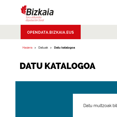
Bizkaiko Foru
OPENDATA.BIZKAIA.EUS
Aldundia
.
Diputacion
Foral de Bizkaia
Hasiera
Datuak
Datu katalogoa
DATU KATALOGOA