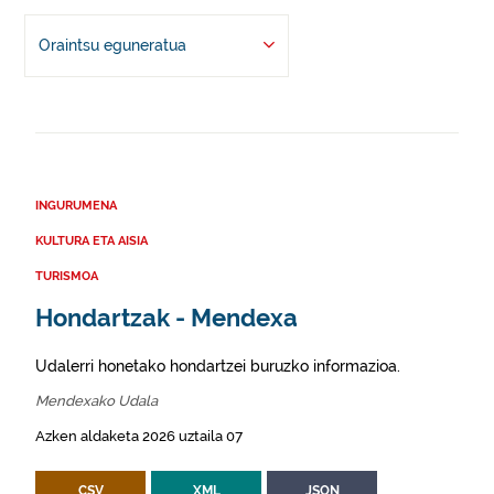
Oraintsu eguneratua
INGURUMENA
KULTURA ETA AISIA
TURISMOA
Hondartzak - Mendexa
Udalerri honetako hondartzei buruzko informazioa.
Mendexako Udala
Azken aldaketa 2026 uztaila 07
CSV
XML
JSON