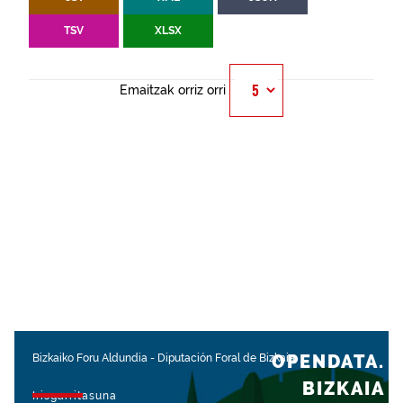
TSV
XLSX
Emaitzak orriz orri
OPENDATA.
Bizkaiko Foru Aldundia
-
Diputación Foral de Bizkaia
BIZKAIA
Irisgarritasuna