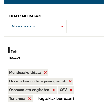
EMAITZAK IRAGAZI
Mota aukeratu
1
Datu
multzoa
Mendexako Udala
Hiri eta komunitate jasangarriak
Osasuna eta ongizatea
CSV
Turismoa
Iragazkiak berrezarri