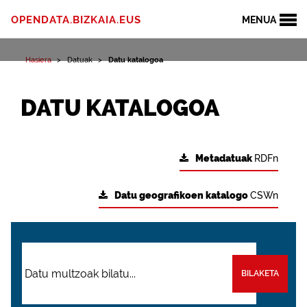
OPENDATA.BIZKAIA.EUS
MENUA
Hasiera
Datuak
Datu katalogoa
DATU KATALOGOA
Metadatuak
RDFn
Datu geografikoen katalogo
CSWn
BILAKETA