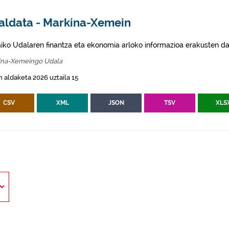
aldata - Markina-Xemein
aiko Udalaren finantza eta ekonomia arloko informazioa erakusten da
ina-Xemeingo Udala
 aldaketa 2026 uztaila 15
CSV
XML
JSON
TSV
XLS