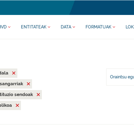
HVD
ENTITATEAK
DATA
FORMATUAK
LOK
dala
Oraintsu eg
asangarriak
stituzio sendoak
blikoa