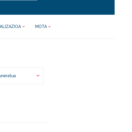
ALIZAZIOA
MOTA
uneratua