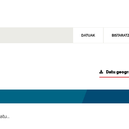
DATUAK
BISTARAT
Datu geogr