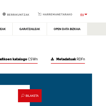
HARREMANETARAKO
EU
BERRIKUNTZAK
ZEAK
GARATZAILEAK
OPEN DATA BIZKAIA
afikoen katalogo
CSWn
Metadatuak
RDFn
BILAKETA