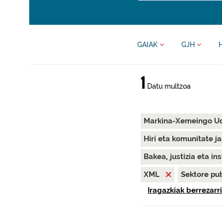
GAIAK
GJH
1
Datu multzoa
Markina-Xemeingo U
Hiri eta komunitate j
Bakea, justizia eta in
XML
Sektore pu
Iragazkiak berrezarri