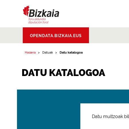
Bizkaiko Foru
OPENDATA.BIZKAIA.EUS
Aldundia
.
Diputacion
Foral de Bizkaia
Hasiera
Datuak
Datu katalogoa
DATU KATALOGOA