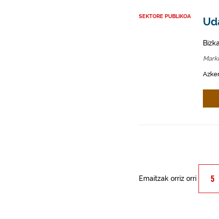
SEKTORE PUBLIKOA
Ud
Bizk
Mark
Azken
Emaitzak orriz orri