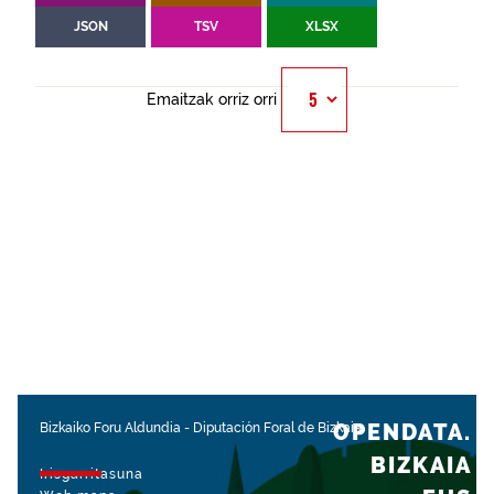
JSON
TSV
XLSX
Emaitzak orriz orri
OPENDATA.
Bizkaiko Foru Aldundia
-
Diputación Foral de Bizkaia
BIZKAIA
Irisgarritasuna