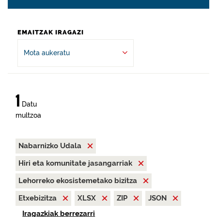
EMAITZAK IRAGAZI
Mota aukeratu
1
Datu
multzoa
Nabarnizko Udala
Hiri eta komunitate jasangarriak
Lehorreko ekosistemetako bizitza
Etxebizitza
XLSX
ZIP
JSON
Iragazkiak berrezarri