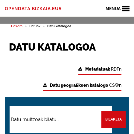
OPENDATA.BIZKAIA.EUS
MENUA
Hasiera
Datuak
Datu katalogoa
DATU KATALOGOA
Metadatuak
RDFn
Datu geografikoen katalogo
CSWn
BILAKETA