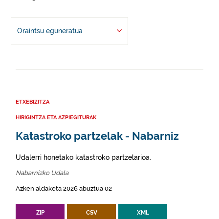
Oraintsu eguneratua
ETXEBIZITZA
HIRIGINTZA ETA AZPIEGITURAK
Katastroko partzelak - Nabarniz
Udalerri honetako katastroko partzelarioa.
Nabarnizko Udala
Azken aldaketa 2026 abuztua 02
ZIP
CSV
XML