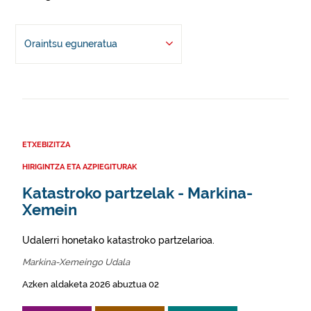
Oraintsu eguneratua
ETXEBIZITZA
HIRIGINTZA ETA AZPIEGITURAK
Katastroko partzelak - Markina-
Xemein
Udalerri honetako katastroko partzelarioa.
Markina-Xemeingo Udala
Azken aldaketa 2026 abuztua 02