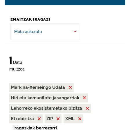
EMAITZAK IRAGAZI
Mota aukeratu
1
Datu
multzoa
Markina-Xemeingo Udala
Hiri eta komunitate jasangarriak
Lehorreko ekosistemetako bizitza
Etxebizitza
ZIP
XML
Iragazkiak berrezarri