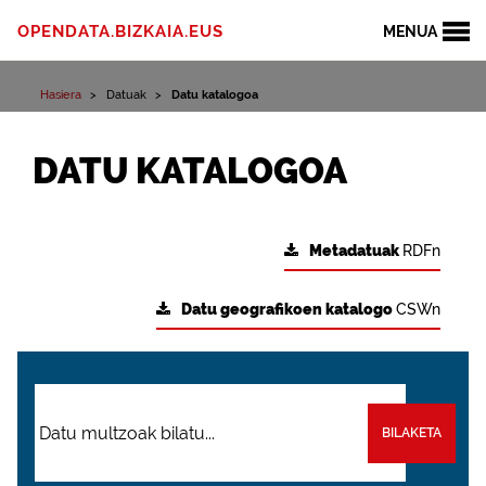
OPENDATA.BIZKAIA.EUS
MENUA
Hasiera
Datuak
Datu katalogoa
DATU KATALOGOA
Metadatuak
RDFn
Datu geografikoen katalogo
CSWn
BILAKETA