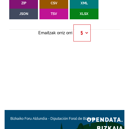
ZIP
CSV
XML
JSON
TSV
XLSX
Emaitzak orriz orri
OPENDATA.
Bizkaiko Foru Aldundia
-
Diputación Foral de Bizkaia
BIZKAIA