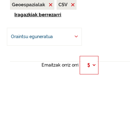
Geoespazialak
CSV
Iragazkiak berrezarri
Oraintsu eguneratua
Emaitzak orriz orri