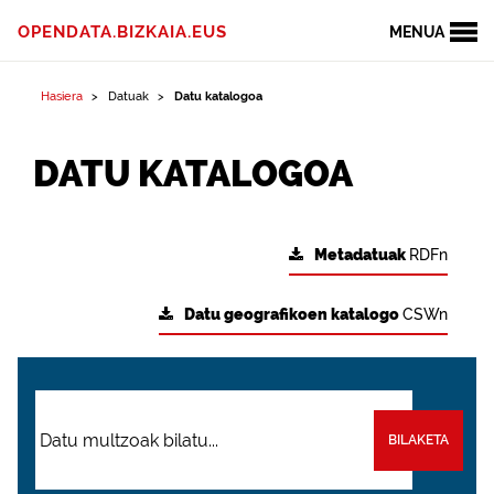
OPENDATA.BIZKAIA.EUS
MENUA
Hasiera
Datuak
Datu katalogoa
DATU KATALOGOA
Metadatuak
RDFn
Datu geografikoen katalogo
CSWn
BILAKETA