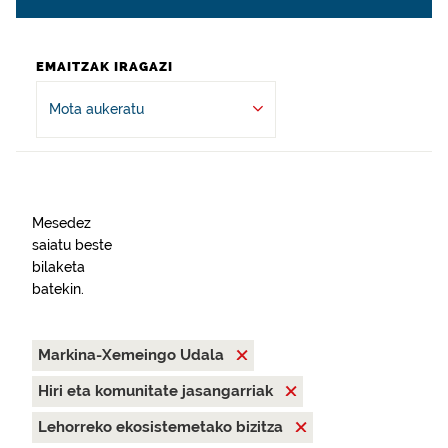
EMAITZAK IRAGAZI
Mota aukeratu
Mesedez
saiatu beste
bilaketa
batekin.
Markina-Xemeingo Udala
Hiri eta komunitate jasangarriak
Lehorreko ekosistemetako bizitza