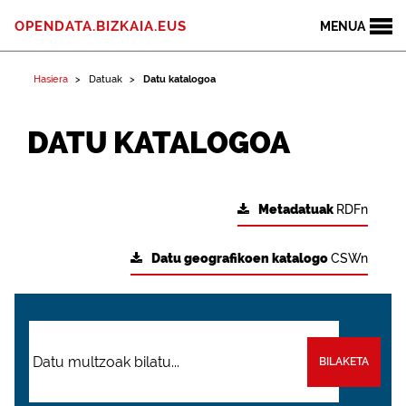
OPENDATA.BIZKAIA.EUS
MENUA
Hasiera
Datuak
Datu katalogoa
DATU KATALOGOA
Metadatuak
RDFn
Datu geografikoen katalogo
CSWn
BILAKETA