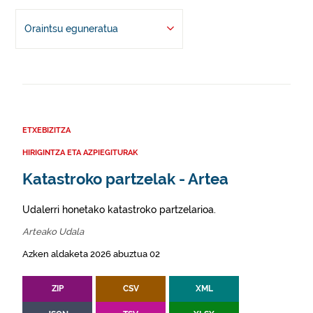
Oraintsu eguneratua
ETXEBIZITZA
HIRIGINTZA ETA AZPIEGITURAK
Katastroko partzelak - Artea
Udalerri honetako katastroko partzelarioa.
Arteako Udala
Azken aldaketa 2026 abuztua 02
ZIP
CSV
XML