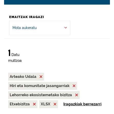
EMAITZAK IRAGAZI
Mota aukeratu
1
Datu
multzoa
Arteako Udala
Hiri eta komunitate jasangarriak
Lehorreko ekosistemetako bizitza
Etxebizitza
XLSX
Iragazkiak berrezarri