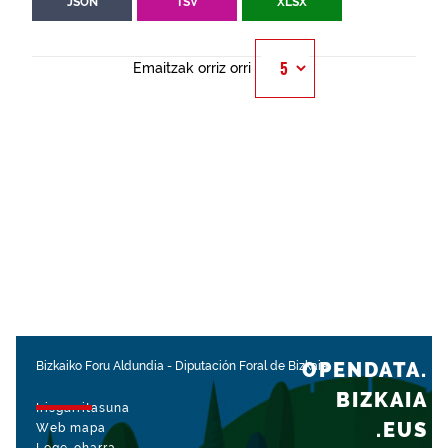
JSON
TSV
XLSX
Emaitzak orriz orri
OPENDATA.
Bizkaiko Foru Aldundia
-
Diputación Foral de Bizkaia
BIZKAIA
Irisgarritasuna
.EUS
Web mapa