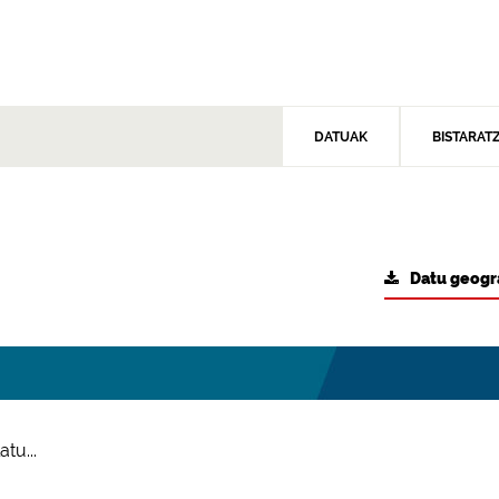
DATUAK
BISTARAT
Datu geogr