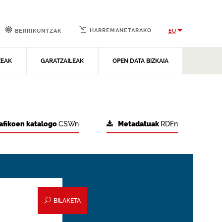
HARREMANETARAKO
EU
BERRIKUNTZAK
ZEAK
GARATZAILEAK
OPEN DATA BIZKAIA
afikoen katalogo
CSWn
Metadatuak
RDFn
BILAKETA