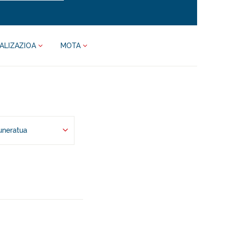
ALIZAZIOA
MOTA
uneratua