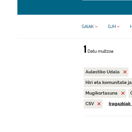
GAIAK
GJH
1
Datu multzoa
Aulestiko Udala
Hiri eta komunitate j
Mugikortasuna
CSV
Iragazkiak 