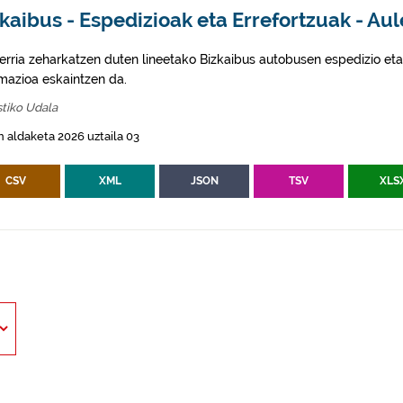
kaibus - Espedizioak eta Errefortzuak - Aul
erria zeharkatzen duten lineetako Bizkaibus autobusen espedizio eta
rmazioa eskaintzen da.
tiko Udala
 aldaketa 2026 uztaila 03
CSV
XML
JSON
TSV
XLS