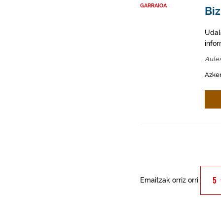
GARRAIOA
Biz
Udal
info
Aules
Azken
Emaitzak orriz orri