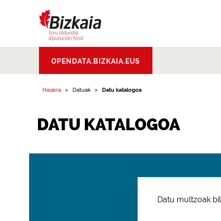
Bizkaiko Foru
OPENDATA.BIZKAIA.EUS
Aldundia
.
Diputacion
Foral de Bizkaia
Hasiera
Datuak
Datu katalogoa
DATU KATALOGOA