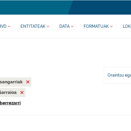
HVD
ENTITATEAK
DATA
FORMATUAK
LOK
Oraintsu eg
asangarriak
Garraioa
berrezarri