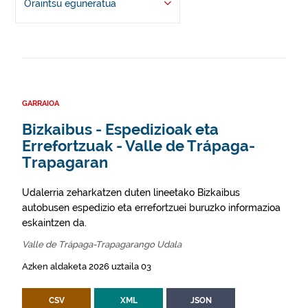
Oraintsu eguneratua
GARRAIOA
Bizkaibus - Espedizioak eta
Errefortzuak - Valle de Trápaga-
Trapagaran
Udalerria zeharkatzen duten lineetako Bizkaibus
autobusen espedizio eta errefortzuei buruzko informazioa
eskaintzen da.
Valle de Trápaga-Trapagarango Udala
Azken aldaketa 2026 uztaila 03
CSV
XML
JSON