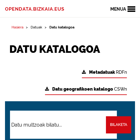
OPENDATA.BIZKAIA.EUS
MENUA
Hasiera
Datuak
Datu katalogoa
DATU KATALOGOA
Metadatuak
RDFn
Datu geografikoen katalogo
CSWn
BILAKETA