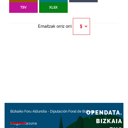
TSV
XLSX
Emaitzak orriz orri
OPENDATA.
Bizkaiko Foru Aldundia
-
Diputación Foral de Bizkaia
BIZKAIA
Irisgarritasuna