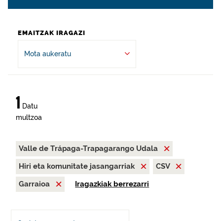
EMAITZAK IRAGAZI
Mota aukeratu
1
Datu
multzoa
Valle de Trápaga-Trapagarango Udala
Hiri eta komunitate jasangarriak
CSV
Garraioa
Iragazkiak berrezarri