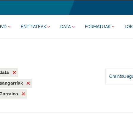
HVD
ENTITATEAK
DATA
FORMATUAK
LOK
Udala
Oraintsu eg
asangarriak
Garraioa