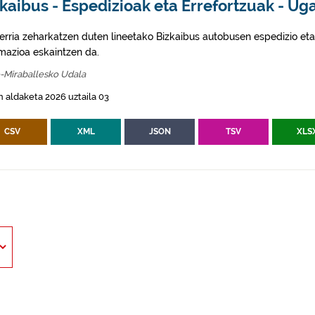
kaibus - Espedizioak eta Errefortzuak - Ug
erria zeharkatzen duten lineetako Bizkaibus autobusen espedizio eta
rmazioa eskaintzen da.
-Miraballesko Udala
 aldaketa 2026 uztaila 03
CSV
XML
JSON
TSV
XLS