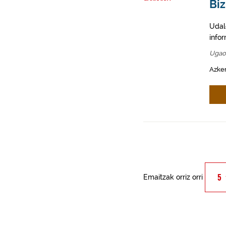
Biz
Udal
info
Ugao
Azken
Emaitzak orriz orri