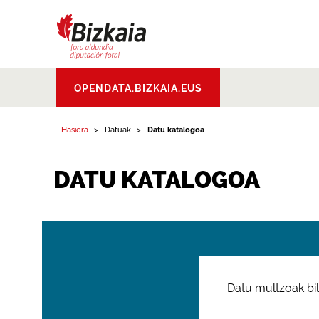
Bizkaiko Foru
OPENDATA.BIZKAIA.EUS
Aldundia
.
Diputacion
Foral de Bizkaia
Hasiera
Datuak
Datu katalogoa
DATU KATALOGOA