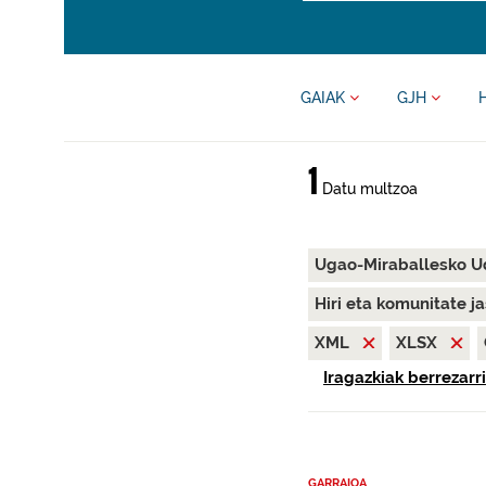
GAIAK
GJH
1
Datu multzoa
Ugao-Miraballesko 
Hiri eta komunitate j
XML
XLSX
Iragazkiak berrezarri
GARRAIOA