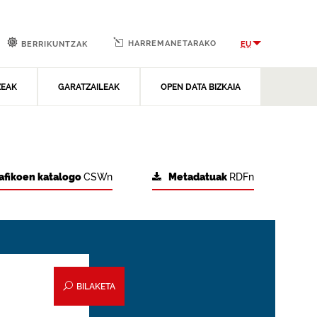
HARREMANETARAKO
EU
BERRIKUNTZAK
ZEAK
GARATZAILEAK
OPEN DATA BIZKAIA
afikoen katalogo
CSWn
Metadatuak
RDFn
BILAKETA