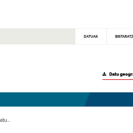
DATUAK
BISTARAT
Datu geogr