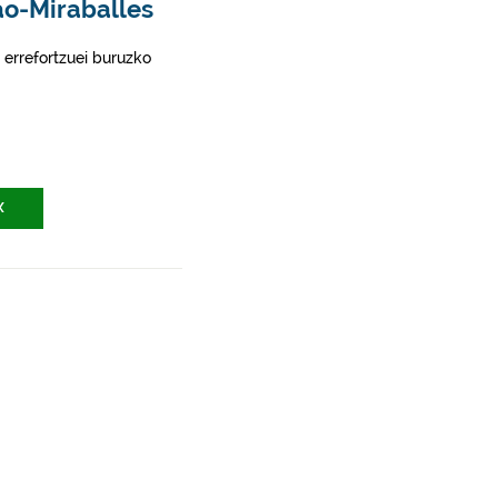
ao-Miraballes
 errefortzuei buruzko
X