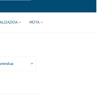
ALIZAZIOA
MOTA
uneratua