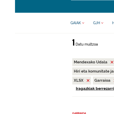
GAIAK
GJH
1
Datu multzoa
Mendexako Udala
Hiri eta komunitate j
XLSX
Garraioa
Iragazkiak berrezarri
GARRAIOA