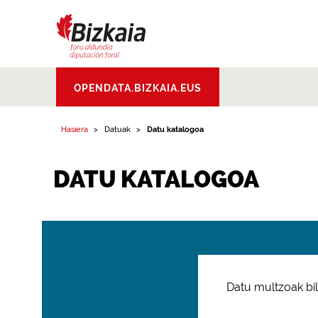
Bizkaiko Foru
OPENDATA.BIZKAIA.EUS
Aldundia
.
Diputacion
Foral de Bizkaia
Hasiera
Datuak
Datu katalogoa
DATU KATALOGOA