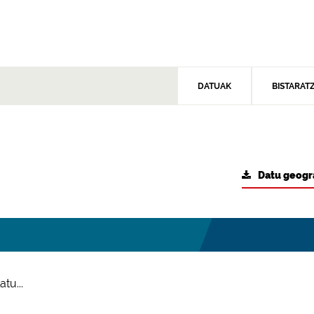
DATUAK
BISTARAT
Datu geogr