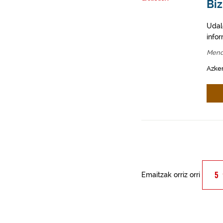
Biz
Udal
info
Mend
Azken
Emaitzak orriz orri