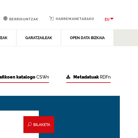
HARREMANETARAKO
EU
BERRIKUNTZAK
ZEAK
GARATZAILEAK
OPEN DATA BIZKAIA
afikoen katalogo
CSWn
Metadatuak
RDFn
BILAKETA