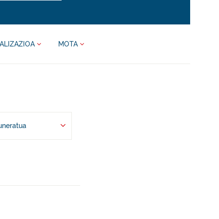
ALIZAZIOA
MOTA
uneratua