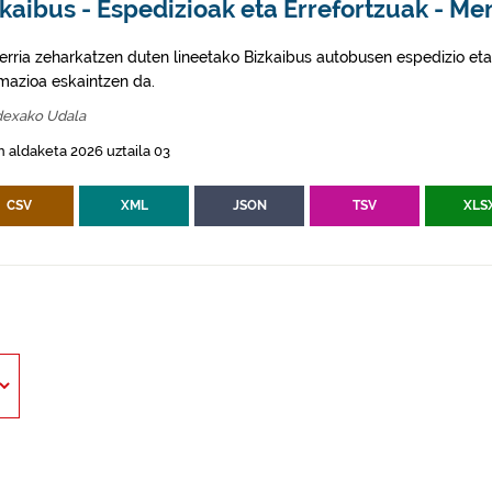
kaibus - Espedizioak eta Errefortzuak - M
erria zeharkatzen duten lineetako Bizkaibus autobusen espedizio eta
rmazioa eskaintzen da.
exako Udala
 aldaketa 2026 uztaila 03
CSV
XML
JSON
TSV
XLS