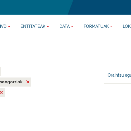
HVD
ENTITATEAK
DATA
FORMATUAK
LOK
Oraintsu eg
asangarriak