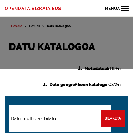
OPENDATA.BIZKAIA.EUS
MENUA
Hasiera
Datuak
Datu katalogoa
DATU KATALOGOA
Metadatuak
RDFn
Datu geografikoen katalogo
CSWn
BILAKETA