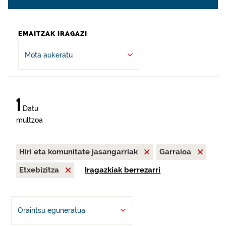
EMAITZAK IRAGAZI
Mota aukeratu
1
Datu
multzoa
Hiri eta komunitate jasangarriak
Garraioa
Etxebizitza
Iragazkiak berrezarri
Oraintsu eguneratua