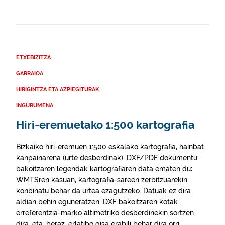
ETXEBIZITZA
GARRAIOA
HIRIGINTZA ETA AZPIEGITURAK
INGURUMENA
Hiri-eremuetako 1:500 kartografia
Bizkaiko hiri-eremuen 1:500 eskalako kartografia, hainbat
kanpainarena (urte desberdinak). DXF/PDF dokumentu
bakoitzaren legendak kartografiaren data ematen du;
WMTSren kasuan, kartografia-sareen zerbitzuarekin
konbinatu behar da urtea ezagutzeko. Datuak ez dira
aldian behin eguneratzen. DXF bakoitzaren kotak
erreferentzia-marko altimetriko desberdinekin sortzen
dira, eta, beraz, erlatibo gisa erabili behar dira orri