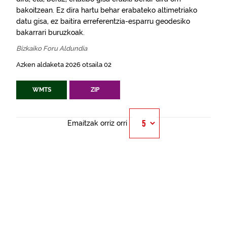
bakoitzean. Ez dira hartu behar erabateko altimetriako
datu gisa, ez baitira erreferentzia-esparru geodesiko
bakarrari buruzkoak.
Bizkaiko Foru Aldundia
Azken aldaketa 2026 otsaila 02
WMTS
ZIP
Emaitzak orriz orri