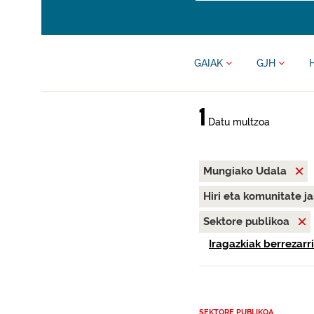
GAIAK
GJH
1
Datu multzoa
Mungiako Udala
Hiri eta komunitate j
Sektore publikoa
Iragazkiak berrezarri
SEKTORE PUBLIKOA