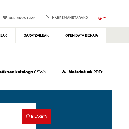
HARREMANETARAKO
EU
BERRIKUNTZAK
ZEAK
GARATZAILEAK
OPEN DATA BIZKAIA
afikoen katalogo
CSWn
Metadatuak
RDFn
BILAKETA