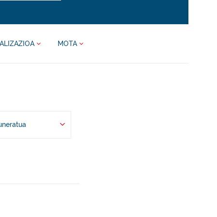
ALIZAZIOA
MOTA
uneratua