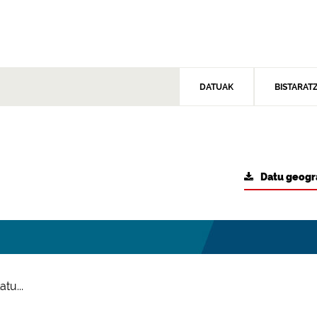
DATUAK
BISTARAT
Datu geogr