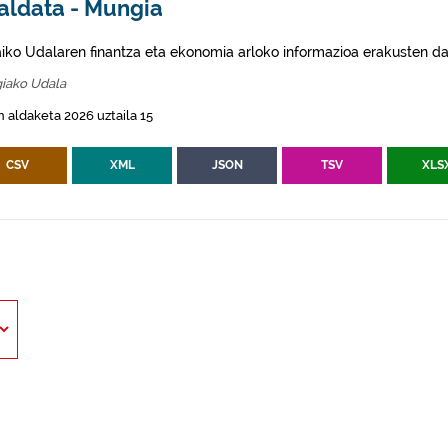
aldata - Mungia
aiko Udalaren finantza eta ekonomia arloko informazioa erakusten da
iako Udala
 aldaketa 2026 uztaila 15
CSV
XML
JSON
TSV
XLS