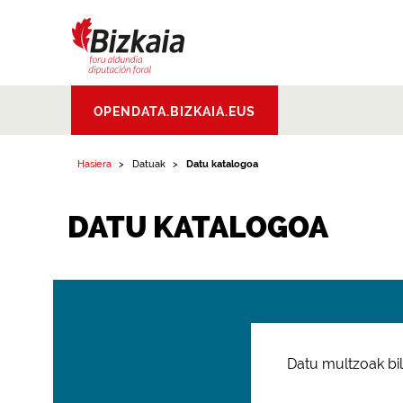
Bizkaiko Foru
OPENDATA.BIZKAIA.EUS
Aldundia
.
Diputacion
Foral de Bizkaia
Hasiera
Datuak
Datu katalogoa
DATU KATALOGOA