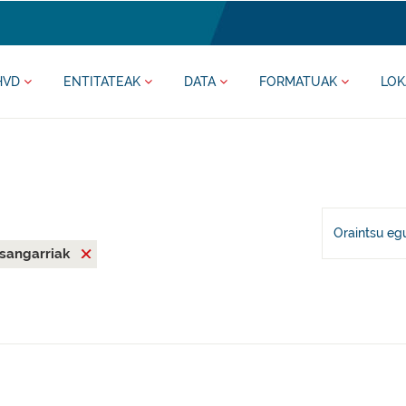
HVD
ENTITATEAK
DATA
FORMATUAK
LOK
Oraintsu eg
asangarriak