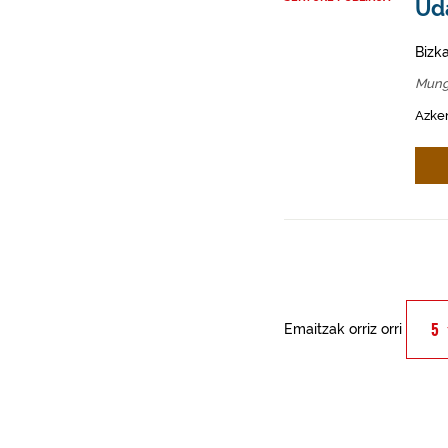
Ud
Bizk
Mung
Azken
Emaitzak orriz orri