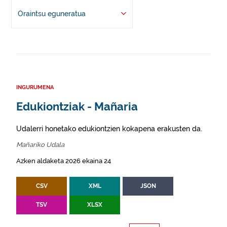
Oraintsu eguneratua
INGURUMENA
Edukiontziak - Mañaria
Udalerri honetako edukiontzien kokapena erakusten da.
Mañariko Udala
Azken aldaketa 2026 ekaina 24
CSV
XML
JSON
TSV
XLSX