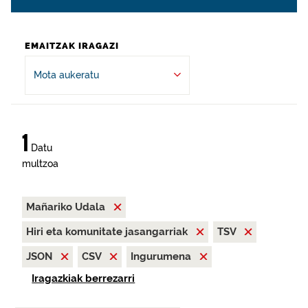
EMAITZAK IRAGAZI
Mota aukeratu
1
Datu
multzoa
Mañariko Udala
Hiri eta komunitate jasangarriak
TSV
JSON
CSV
Ingurumena
Iragazkiak berrezarri