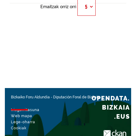
Emaitzak orriz orri
OPENDATA.
Bizkaiko Foru Aldundia
-
Diputación Foral de Bizkaia
BIZKAIA
Irisgarritasuna
.EUS
Web mapa
Lege-oharra
Cookiak