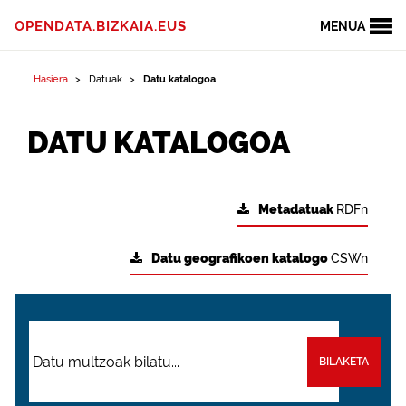
OPENDATA.BIZKAIA.EUS
MENUA
Hasiera
Datuak
Datu katalogoa
DATU KATALOGOA
Metadatuak
RDFn
Datu geografikoen katalogo
CSWn
BILAKETA