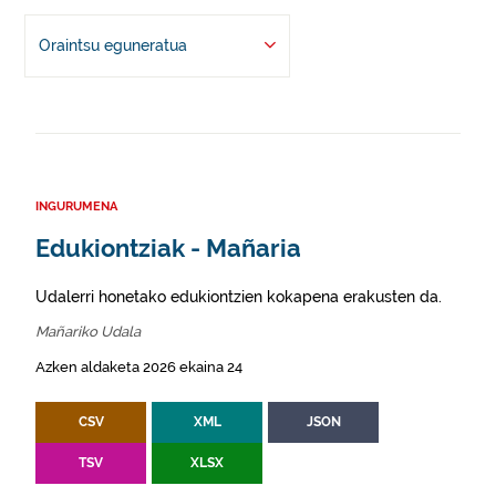
Oraintsu eguneratua
INGURUMENA
Edukiontziak - Mañaria
Udalerri honetako edukiontzien kokapena erakusten da.
Mañariko Udala
Azken aldaketa 2026 ekaina 24
CSV
XML
JSON
TSV
XLSX