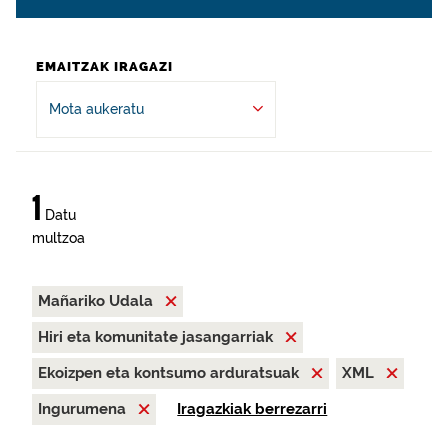
EMAITZAK IRAGAZI
Mota aukeratu
1
Datu
multzoa
Mañariko Udala
Hiri eta komunitate jasangarriak
Ekoizpen eta kontsumo arduratsuak
XML
Ingurumena
Iragazkiak berrezarri