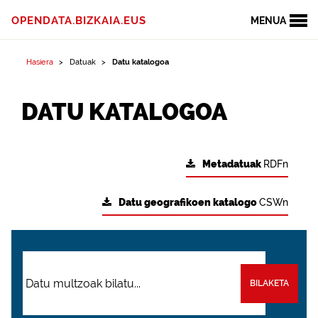
OPENDATA.BIZKAIA.EUS
MENUA
Hasiera
Datuak
Datu katalogoa
DATU KATALOGOA
Metadatuak
RDFn
Datu geografikoen katalogo
CSWn
BILAKETA