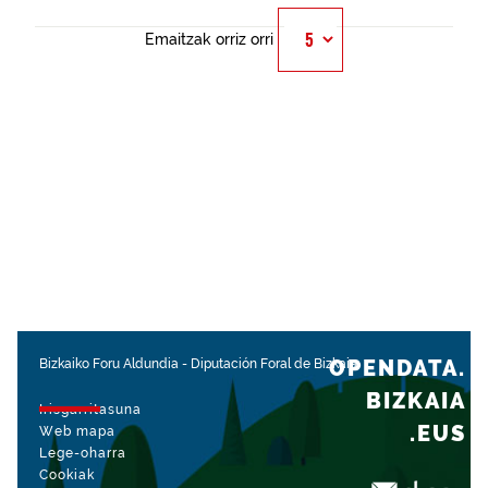
Emaitzak orriz orri
OPENDATA.
Bizkaiko Foru Aldundia
-
Diputación Foral de Bizkaia
BIZKAIA
Irisgarritasuna
.EUS
Web mapa
Lege-oharra
Cookiak